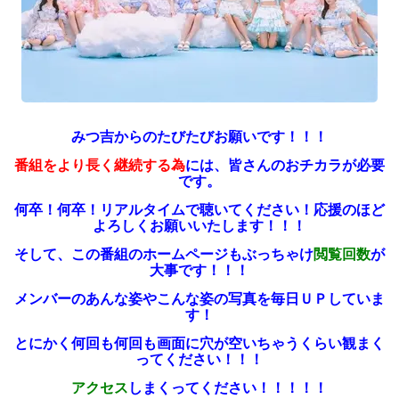
みつ吉からのたびたびお願いです！！！
番組をより長く継続する為
には、皆さんのおチカラが必要
です。
何卒！何卒！リアルタイムで聴いてください！
応援のほど
よろしくお願いいたします！！！
そして、この番組のホームページも
ぶっちゃけ
閲覧回数
が
大事です！！！
メンバーのあんな姿やこんな姿の写真を
毎日ＵＰしていま
す！
とにかく何回も何回も
画面に穴が空いちゃうくらい
観まく
ってください！！！
アクセス
しまくってください！！！！！