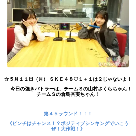
☆５
月１１
日（月） ＳＫＥ４８♡１＋１は２じゃないよ！
今日
の強きバトラーは、チームＳの山村さくら
ちゃん！
チームＳの倉島杏実
ちゃん！
第４５ラウンド！！！
《ピンチはチャンス！？ポジティブシンキングでいこう
ぜ！大作戦！》