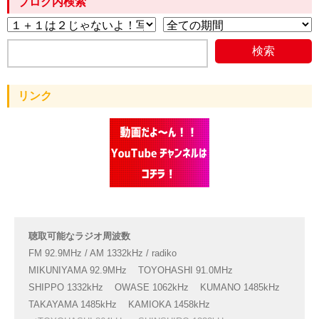
ブログ内検索
リンク
聴取可能なラジオ周波数
FM 92.9MHz / AM 1332kHz / radiko
MIKUNIYAMA 92.9MHz
TOYOHASHI 91.0MHz
SHIPPO 1332kHz
OWASE 1062kHz
KUMANO 1485kHz
TAKAYAMA 1485kHz
KAMIOKA 1458kHz