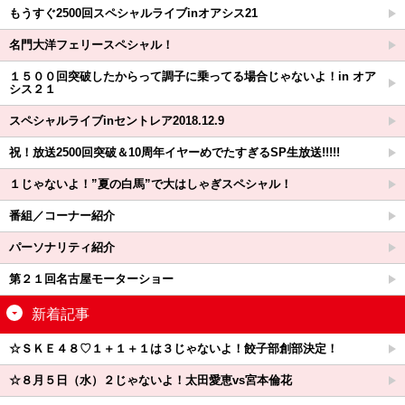
もうすぐ2500回スペシャルライブinオアシス21
名門大洋フェリースペシャル！
１５００回突破したからって調子に乗ってる場合じゃないよ！in オア
シス２１
スペシャルライブinセントレア2018.12.9
祝！放送2500回突破＆10周年イヤーめでたすぎるSP生放送!!!!!
１じゃないよ！”夏の白馬”で大はしゃぎスペシャル！
番組／コーナー紹介
パーソナリティ紹介
第２１回名古屋モーターショー
新着記事
☆ＳＫＥ４８♡１＋１＋１は３じゃないよ！餃子部創部決定！
☆８月５日（水）２じゃないよ！太田愛恵vs宮本倫花