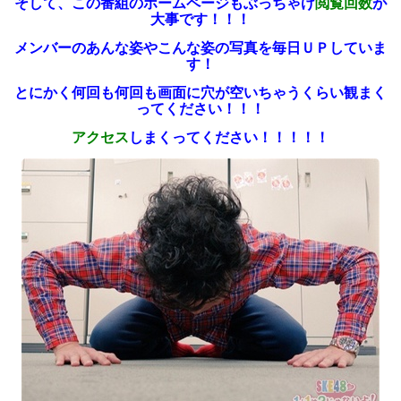
そして、この番組のホームページも
ぶっちゃけ
閲覧回数
が
大事です！！！
メンバーのあんな姿やこんな姿の写真を
毎日ＵＰしていま
す！
とにかく何回も何回も
画面に穴が空いちゃうくらい
観まく
ってください！！！
アクセス
しまくってください！！！！！