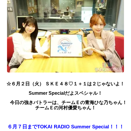
☆６
月２
日（火） ＳＫＥ４８♡１＋１は２じゃないよ！
Summer Specialだよスペシャル！
今日
の強きバトラーは、チームＥの青海ひな乃
ちゃん！
チームＥの河村優愛
ちゃん！
６月７日までTOKAI RADIO Summer Special！！！