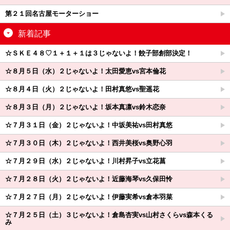
第２１回名古屋モーターショー
新着記事
☆ＳＫＥ４８♡１＋１＋１は３じゃないよ！餃子部創部決定！
☆８月５日（水）２じゃないよ！太田愛恵vs宮本倫花
☆８月４日（火）２じゃないよ！田村真悠vs聖遥花
☆８月３日（月）２じゃないよ！坂本真凛vs鈴木恋奈
☆７月３１日（金）２じゃないよ！中坂美祐vs田村真悠
☆７月３０日（木）２じゃないよ！西井美桜vs奥野心羽
☆７月２９日（水）２じゃないよ！川村昇子vs立花菖
☆７月２８日（火）２じゃないよ！近藤海琴vs久保田怜
☆７月２７日（月）２じゃないよ！伊藤実希vs倉本羽菜
☆７月２５日（土）３じゃないよ！倉島杏実vs山村さくらvs森本くる
み