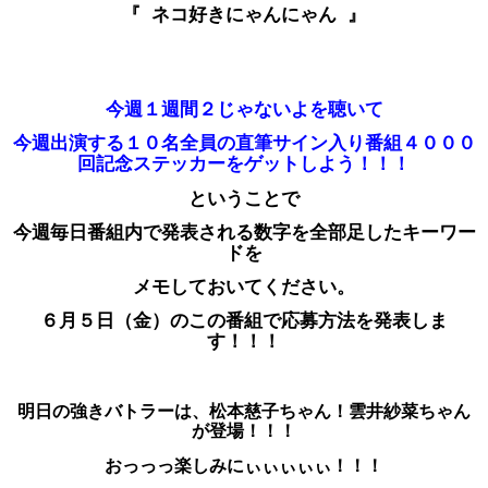
『 ネコ好きにゃんにゃん
』
今週１週間２じゃないよを聴いて
今週出演する１０名全員の直筆サイン入り
番組４０００
回記念ステッカーをゲットしよう！！！
ということで
今週毎日番組内で発表される数字を全部足したキーワー
ドを
メモしておいてください。
６月５日（金）のこの番組で応募方法を発表しま
す！！！
明日の強きバトラーは、松本慈子ちゃん！雲井紗菜ち
ゃん
が登場！！！
おっっっ楽しみにぃぃぃぃぃ！！！