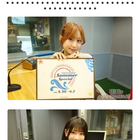
＊＊＊＊＊＊＊＊＊＊＊＊＊＊＊＊＊＊＊＊＊＊＊＊＊＊
＊＊＊＊＊＊＊＊＊＊＊