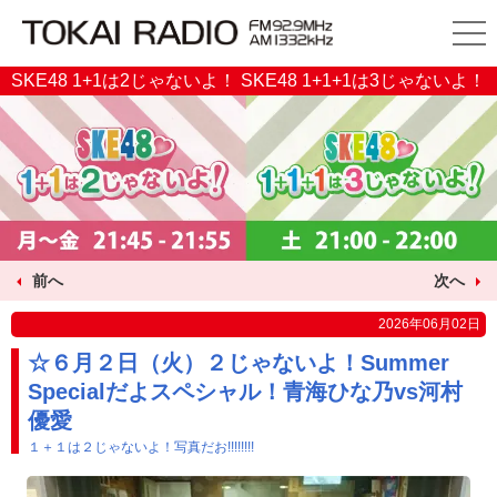
SKE48 1+1は2じゃないよ！ SKE48 1+1+1は3じゃないよ！
前へ
次へ
2026年06月02日
☆６月２日（火）２じゃないよ！Summer
Specialだよスペシャル！青海ひな乃vs河村
優愛
１＋１は２じゃないよ！写真だお!!!!!!!!