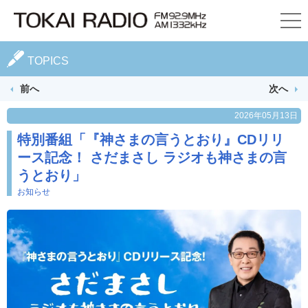
TOPICS
前へ
次へ
2026年05月13日
特別番組「『神さまの言うとおり』CDリリ
ース記念！ さだまさし ラジオも神さまの言
うとおり」
お知らせ