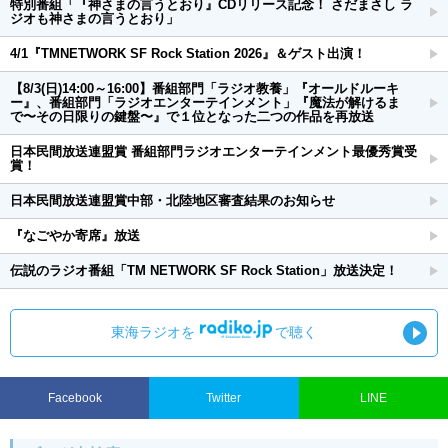
特別番組「『神さまの言うとおり』CDリリース記念！ さだまさし ラ
ジオも神さまの言うとおり」
4/1『TMNETWORK SF Rock Station 2026』＆ゲスト出演！
【8/3(日)14:00～16:00】番組部門「ラジオ教養」『オールドルーキ
ー』、番組部門「ラジオエンターテインメント」『魔法が解けるま
で〜その日限りの鍵盤〜』で１位となった二つの作品を再放送
日本民間放送連盟賞 番組部門ラジオエンターテインメント最優秀賞受
賞！
日本民間放送連盟賞中部・北陸地区審査結果のお知らせ
『なごやか寄席』放送
伝説のラジオ番組「TM NETWORK SF Rock Station」放送決定！
東海ラジオを
で聴く
Facebook
Twitter
LINE