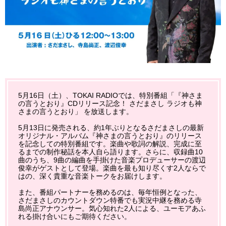
5月16日（土）、TOKAI RADIOでは、特別番組「『神さま
の言うとおり』CDリリース記念！ さだまさし ラジオも神
さまの言うとおり」 を放送します。
5月13日に発売される、約1年ぶりとなるさだまさしの最新
オリジナル・アルバム『神さまの言うとおり』のリリース
を記念しての特別番組です。楽曲や歌詞の解説、完成に至
るまでの制作秘話を本人自ら語ります。さらに、収録曲10
曲のうち、9曲の編曲を手掛けた音楽プロデューサーの渡辺
俊幸がゲストとして登場。楽曲を最も知り尽くす2人ならで
はの、深く貴重な音楽トークをお届けします。
また、番組パートナーを務めるのは、毎年恒例となった、
さだまさしのカウントダウン特番でも実況中継を務める寺
島尚正アナウンサー。気心知れた2人による、ユーモアあふ
れる掛け合いにもご期待ください。