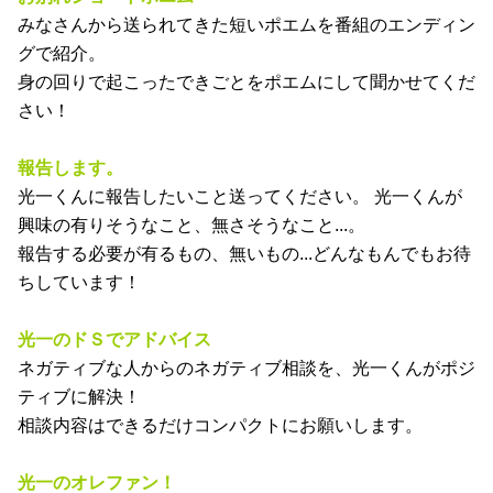
火 21:30～22:00
DOMOTOの堂本光一くん、堂本剛くんの「ホントの気持
ち」を毎週お届け！
コーナー紹介
なんでもこいやのフツオタ美人
普通のお便りはこちらまで！ 悩み、愚痴、思いつき、ヒ
ラメキ、提案、報告...なんでもOK!!
お別れショートポエム
みなさんから送られてきた短いポエムを番組のエンディン
グで紹介。
身の回りで起こったできごとをポエムにして聞かせてくだ
さい！
報告します。
光一くんに報告したいこと送ってください。 光一くんが