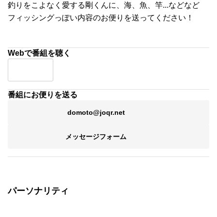
スナーの悩みを
剛くんが鴎外先生のように解決してくれます。いろいろな
愛の悩みを送ってください。
これってアウトかな
「コレってアウトかも？」というリスナーのフェチを
剛くんがアウトかセーフがジャッジしていきます。いろい
ろなフェチを送ってください。
剛のフィッシング天国
釣りをこよなく愛する剛くんに、海、魚、竿...などなど
フィッシングっぽい内容のお便りを送ってください！
Webで番組を聴く