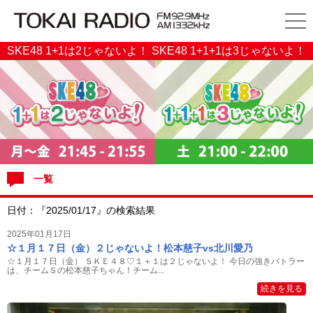
SKE48 1+1は2じゃないよ！ SKE48 1+1+1は3じゃないよ！
一覧
日付：『2025/01/17』の検索結果
2025年01月17日
☆１月１７日（金）２じゃないよ！松本慈子vs北川愛乃
☆１月１７日（金） ＳＫＥ４８♡１＋１は２じゃないよ！ 今日の強きバトラー
は、チームＳの松本慈子ちゃん！チーム...
続きを見る