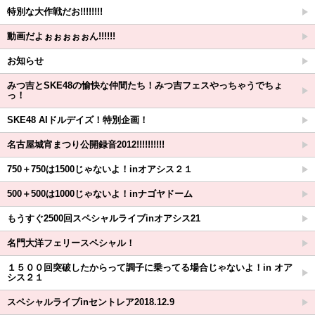
特別な大作戦だお!!!!!!!!
動画だよぉぉぉぉぉん!!!!!!
お知らせ
みつ吉とSKE48の愉快な仲間たち！みつ吉フェスやっちゃうでちょ
っ！
SKE48 AIドルデイズ！特別企画！
名古屋城宵まつり公開録音2012!!!!!!!!!!
750＋750は1500じゃないよ！inオアシス２１
500＋500は1000じゃないよ！inナゴヤドーム
もうすぐ2500回スペシャルライブinオアシス21
名門大洋フェリースペシャル！
１５００回突破したからって調子に乗ってる場合じゃないよ！in オア
シス２１
スペシャルライブinセントレア2018.12.9