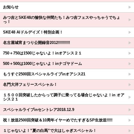
お知らせ
みつ吉とSKE48の愉快な仲間たち！みつ吉フェスやっちゃうでちょ
っ！
SKE48 AIドルデイズ！特別企画！
名古屋城宵まつり公開録音2012!!!!!!!!!!
750＋750は1500じゃないよ！inオアシス２１
500＋500は1000じゃないよ！inナゴヤドーム
もうすぐ2500回スペシャルライブinオアシス21
名門大洋フェリースペシャル！
１５００回突破したからって調子に乗ってる場合じゃないよ！in オア
シス２１
スペシャルライブinセントレア2018.12.9
祝！放送2500回突破＆10周年イヤーめでたすぎるSP生放送!!!!!
１じゃないよ！”夏の白馬”で大はしゃぎスペシャル！