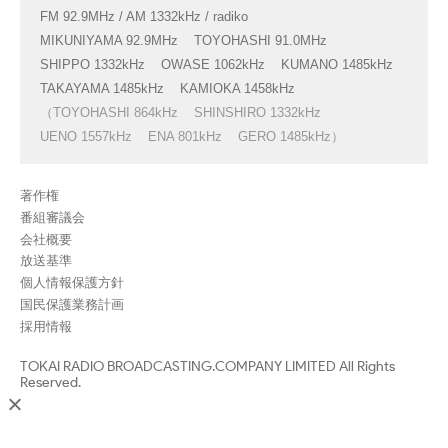
FM 92.9MHz / AM 1332kHz / radiko
MIKUNIYAMA 92.9MHz
TOYOHASHI 91.0MHz
SHIPPO 1332kHz
OWASE 1062kHz
KUMANO 1485kHz
TAKAYAMA 1485kHz
KAMIOKA 1458kHz
（TOYOHASHI 864kHz
SHINSHIRO 1332kHz
UENO 1557kHz
ENA 801kHz
GERO 1485kHz）
著作権
番組審議会
会社概要
放送基準
個人情報保護方針
国民保護業務計画
採用情報
TOKAI RADIO BROADCASTING.COMPANY LIMITED All Rights
Reserved.