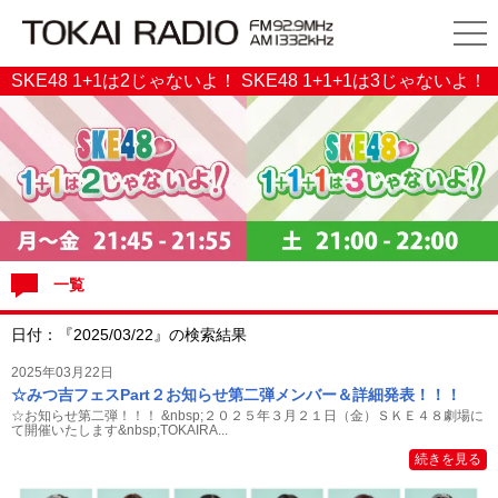
SKE48 1+1は2じゃないよ！ SKE48 1+1+1は3じゃないよ！
一覧
日付：『2025/03/22』の検索結果
2025年03月22日
☆みつ吉フェスPart２お知らせ第二弾メンバー＆詳細発表！！！
☆お知らせ第二弾！！！ &nbsp;２０２５年３月２１日（金）ＳＫＥ４８劇場に
て開催いたします&nbsp;TOKAIRA...
続きを見る