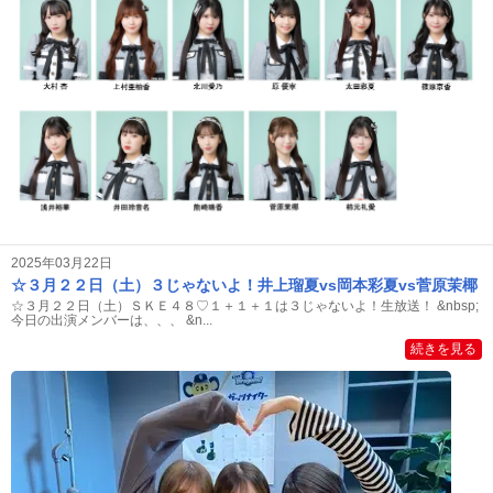
2025年03月22日
☆３月２２日（土）３じゃないよ！井上瑠夏vs岡本彩夏vs菅原茉椰
☆３月２２日（土）ＳＫＥ４８♡１＋１＋１は３じゃないよ！生放送！ &nbsp;
今日の出演メンバーは、、、 &n...
続きを見る