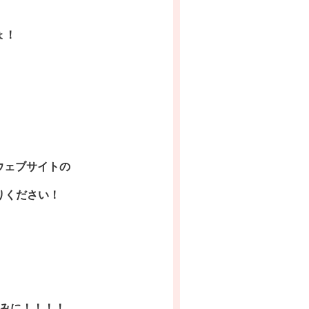
ょ！
のウェブサイトの
りください！
みに！！！！