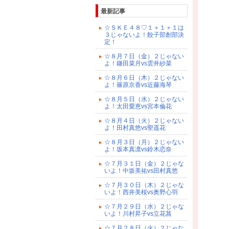
最新記事
☆ＳＫＥ４８♡１＋１＋１は
３じゃないよ！餃子部創部決
定！
☆８月７日（金）２じゃない
よ！鎌田菜月vs雲井紗菜
☆８月６日（木）２じゃない
よ！篠原京香vs近藤海琴
☆８月５日（水）２じゃない
よ！太田愛恵vs宮本倫花
☆８月４日（火）２じゃない
よ！田村真悠vs聖遥花
☆８月３日（月）２じゃない
よ！坂本真凛vs鈴木恋奈
☆７月３１日（金）２じゃな
いよ！中坂美祐vs田村真悠
☆７月３０日（木）２じゃな
いよ！西井美桜vs奥野心羽
☆７月２９日（水）２じゃな
いよ！川村昇子vs立花菖
☆７月２８日（火）２じゃな