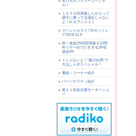
名門大洋フェリースペシャ
ル！
１５００回突破したからって
調子に乗ってる場合じゃない
よ！in オアシス２１
スペシャルライブinセントレ
ア2018.12.9
祝！放送2500回突破＆10周
年イヤーめでたすぎるSP生
放送!!!!!
１じゃないよ！”夏の白馬”で
大はしゃぎスペシャル！
番組／コーナー紹介
パーソナリティ紹介
第２１回名古屋モーターショ
ー