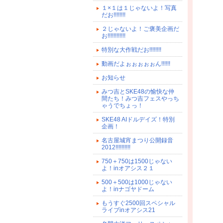
１×１は１じゃないよ！写真
だお!!!!!!!!
２じゃないよ！ご褒美企画だ
お!!!!!!!!!!!!
特別な大作戦だお!!!!!!!!
動画だよぉぉぉぉぉん!!!!!!
お知らせ
みつ吉とSKE48の愉快な仲
間たち！みつ吉フェスやっち
ゃうでちょっ！
SKE48 AIドルデイズ！特別
企画！
名古屋城宵まつり公開録音
2012!!!!!!!!!!
750＋750は1500じゃない
よ！inオアシス２１
500＋500は1000じゃない
よ！inナゴヤドーム
もうすぐ2500回スペシャル
ライブinオアシス21