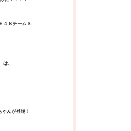
 ＳＫＥ４８チームＳ
は、
ちゃんが登場！