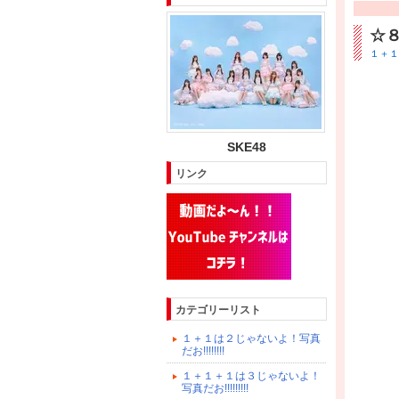
☆
１＋１は
SKE48
リンク
カテゴリーリスト
１＋１は２じゃないよ！写真
だお!!!!!!!!
１＋１＋１は３じゃないよ！
写真だお!!!!!!!!!