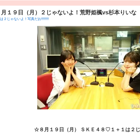
８月１９日（月）２じゃないよ！荒野姫楓vs杉本りいな
２じゃないよ！写真だお!!!!!!!!
☆８
月１９
日（月） ＳＫＥ４８♡１＋１は２