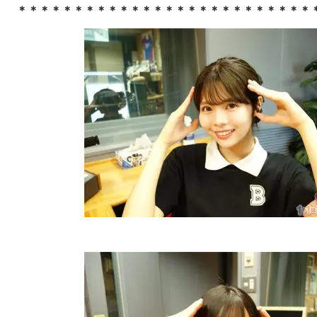
＊＊＊＊＊＊＊＊＊＊＊＊＊＊＊＊＊＊＊＊＊＊＊＊＊＊