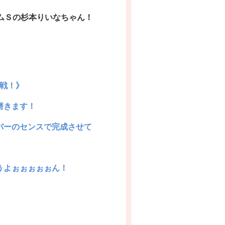
ムＳ
の杉本りいな
ちゃん！
戦！》
磨きます！
バーのセンスで
完成させて
うよぉぉぉぉぉん！