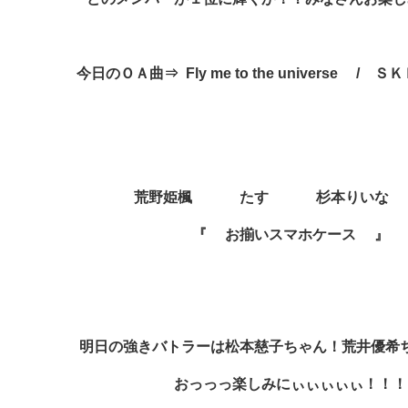
今日のＯＡ曲⇒ Fly me to the universe /
荒野姫楓 たす 杉本りいな 
『 お揃いスマホケース
』
明日の強きバトラーは松本慈子ちゃん！荒井優希
おっっっ楽しみにぃぃぃぃぃ！！！