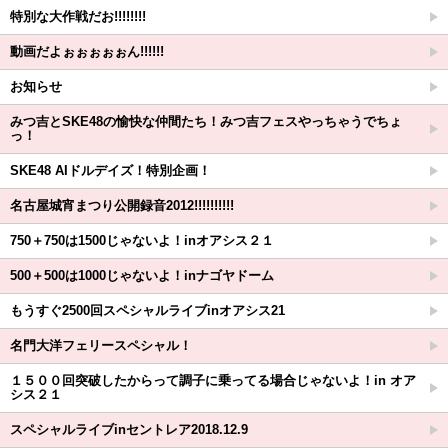
特別な大作戦だお!!!!!!!!
動画だよぉぉぉぉぉん!!!!!!
お知らせ
みつ吉とSKE48の愉快な仲間たち！みつ吉フェスやっちゃうでちょ
っ！
SKE48 AIドルデイズ！特別企画！
名古屋城宵まつり公開録音2012!!!!!!!!!!
750＋750は1500じゃないよ！inオアシス２１
500＋500は1000じゃないよ！inナゴヤドーム
もうすぐ2500回スペシャルライブinオアシス21
名門大洋フェリースペシャル！
１５００回突破したからって調子に乗ってる場合じゃないよ！in オア
シス２１
スペシャルライブinセントレア2018.12.9