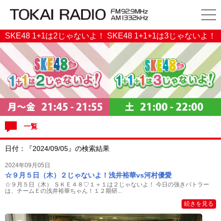
SKE48 1+1は2じゃないよ！ SKE48 1+1+1は3じゃないよ！
一覧
日付：『2024/09/05』の検索結果
2024年09月05日
☆９月５日（木）２じゃないよ！浅井裕華vs河村優愛
☆９月５日（木） ＳＫＥ４８♡１＋１は２じゃないよ！ 今日の強きバトラー
は、チームＥの浅井裕華ちゃん！１２期研...
続きを見る