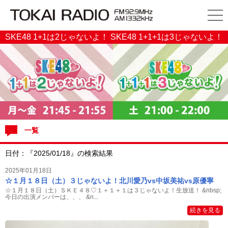
SKE48 1+1は2じゃないよ！ SKE48 1+1+1は3じゃないよ！
一覧
日付：『2025/01/18』の検索結果
2025年01月18日
☆１月１８日（土）３じゃないよ！北川愛乃vs中坂美祐vs原優寧
☆１月１８日（土）ＳＫＥ４８♡１＋１＋１は３じゃないよ！生放送！ &nbsp;
今日の出演メンバーは、、、 &n...
続きを見る