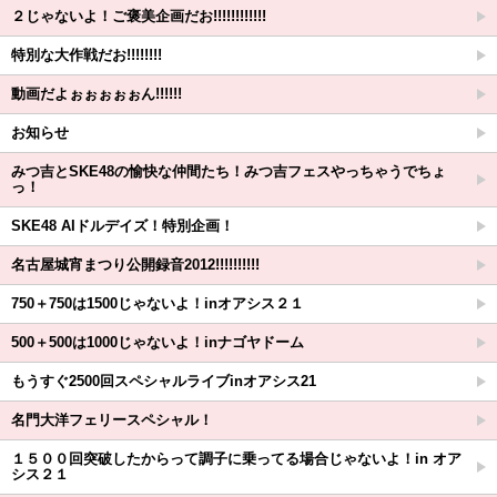
２じゃないよ！ご褒美企画だお!!!!!!!!!!!!
特別な大作戦だお!!!!!!!!
動画だよぉぉぉぉぉん!!!!!!
お知らせ
みつ吉とSKE48の愉快な仲間たち！みつ吉フェスやっちゃうでちょ
っ！
SKE48 AIドルデイズ！特別企画！
名古屋城宵まつり公開録音2012!!!!!!!!!!
750＋750は1500じゃないよ！inオアシス２１
500＋500は1000じゃないよ！inナゴヤドーム
もうすぐ2500回スペシャルライブinオアシス21
名門大洋フェリースペシャル！
１５００回突破したからって調子に乗ってる場合じゃないよ！in オア
シス２１