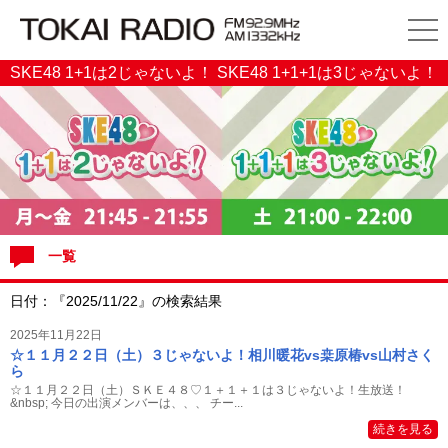
SKE48 1+1は2じゃないよ！ SKE48 1+1+1は3じゃないよ！
一覧
日付：『2025/11/22』の検索結果
2025年11月22日
☆１１月２２日（土）３じゃないよ！相川暖花vs桒原椿vs山村さく
ら
☆１１月２２日（土）ＳＫＥ４８♡１＋１＋１は３じゃないよ！生放送！
&nbsp; 今日の出演メンバーは、、、 チー...
続きを見る