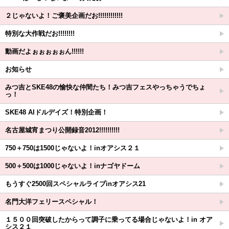
２じゃないよ！ご褒美企画だお!!!!!!!!!!!!
特別な大作戦だお!!!!!!!!
動画だよぉぉぉぉぉん!!!!!!
お知らせ
みつ吉とSKE48の愉快な仲間たち！みつ吉フェスやっちゃうでちょ
っ！
SKE48 AIドルデイズ！特別企画！
名古屋城宵まつり公開録音2012!!!!!!!!!!
750＋750は1500じゃないよ！inオアシス２１
500＋500は1000じゃないよ！inナゴヤドーム
もうすぐ2500回スペシャルライブinオアシス21
名門大洋フェリースペシャル！
１５００回突破したからって調子に乗ってる場合じゃないよ！in オア
シス２１