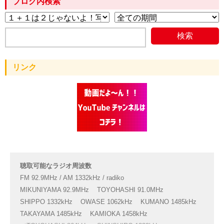
ブログ内検索
リンク
聴取可能なラジオ周波数
FM 92.9MHz / AM 1332kHz / radiko
MIKUNIYAMA 92.9MHz
TOYOHASHI 91.0MHz
SHIPPO 1332kHz
OWASE 1062kHz
KUMANO 1485kHz
TAKAYAMA 1485kHz
KAMIOKA 1458kHz