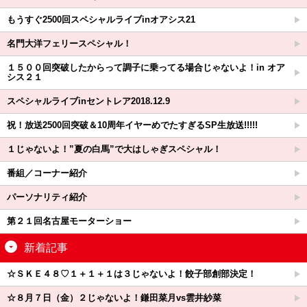
もうすぐ2500回スペシャルライブinオアシス21
名門大洋フェリースペシャル！
１５００回突破したからって調子に乗ってる場合じゃないよ！in オア
シス２１
スペシャルライブinセントレア2018.12.9
祝！放送2500回突破＆10周年イヤーめでたすぎるSP生放送!!!!!
１じゃないよ！”夏の白馬”で大はしゃぎスペシャル！
番組／コーナー紹介
パーソナリティ紹介
第２１回名古屋モーターショー
新着記事
☆ＳＫＥ４８♡１＋１＋１は３じゃないよ！餃子部創部決定！
☆８月７日（金）２じゃないよ！鎌田菜月vs雲井紗菜