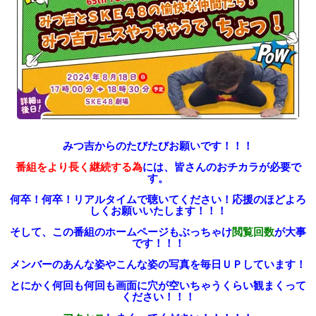
みつ吉からのたびたびお願いです！！！
番組をより長く継続する為
には、皆さんのおチカラが必要で
す。
何卒！何卒！リアルタイムで聴いてください！
応援のほどよろ
しくお願いいたします！！！
そして、この番組のホームページも
ぶっちゃけ
閲覧回数
が大事
です！！！
メンバーのあんな姿やこんな姿の写真を
毎日ＵＰしています！
とにかく何回も何回も
画面に穴が空いちゃうくらい
観まくって
ください！！！