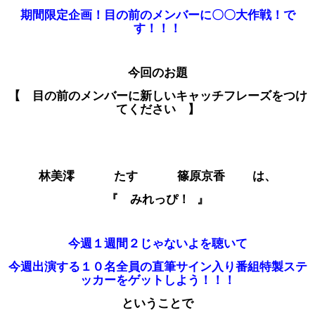
期間
限定企画！目の前のメンバーに〇〇大作戦！で
す！！！
今回のお題
【 目の前のメンバーに新しいキャッチフレーズをつけ
てください 】
林美澪 たす 篠原京香 は、
『 みれっぴ！
』
今週１週間２じゃないよを聴いて
今週出演する１０名全員の直筆サイン入り
番組特製ステ
ッカーをゲットしよう！！！
ということで