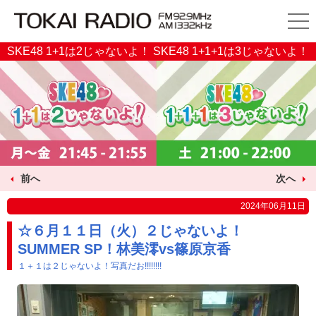
SKE48 1+1は2じゃないよ！ SKE48 1+1+1は3じゃないよ！
前へ
次へ
2024年06月11日
☆６月１１日（火）２じゃないよ！
SUMMER SP！林美澪vs篠原京香
１＋１は２じゃないよ！写真だお!!!!!!!!