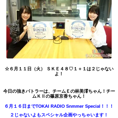
☆６
月１１
日（火） ＳＫＥ４８♡１＋１は２じゃない
よ！
今日
の強きバトラーは、チームＥの林美澪ちゃん！チー
ムＫⅡ
の篠原京香ちゃん！
６月１６日までTOKAI RADIO Snmmer Special！！！
２じゃないよもスペシャル企画やっちゃいます！