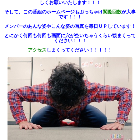
しくお願いいたします！！！
そして、この番組のホームページも
ぶっちゃけ
閲覧回数
が大事
です！！！
メンバーのあんな姿やこんな姿の写真を
毎日ＵＰしています！
とにかく何回も何回も
画面に穴が空いちゃうくらい
観まくって
ください！！！
アクセス
しまくってください！！！！！