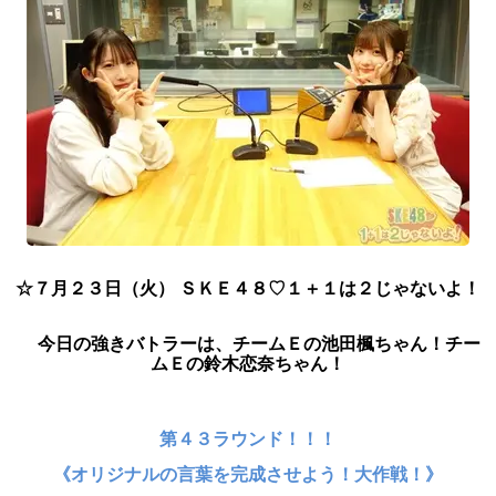
☆７
月２３日（火） ＳＫＥ４８♡１＋１は２じゃないよ！
今日
の強きバトラーは、チームＥの池田楓ちゃん！チー
ムＥの鈴木恋奈ちゃん！
第４３ラウンド！！！
《オリジナルの言葉を完成させよう！大作戦！》