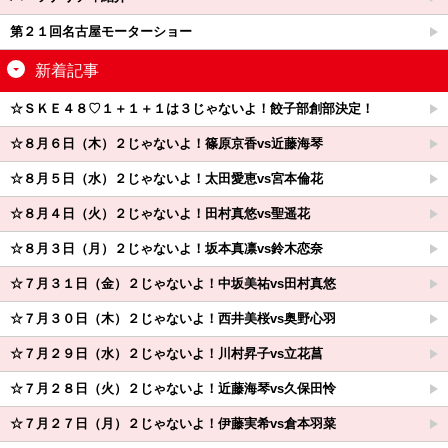
第２１回名古屋モーターショー
新着記事
☆ＳＫＥ４８♡１＋１＋１は３じゃないよ！餃子部創部決定！
☆８月６日（木）２じゃないよ！篠原京香vs近藤海琴
☆８月５日（水）２じゃないよ！太田愛恵vs宮本倫花
☆８月４日（火）２じゃないよ！田村真悠vs聖遥花
☆８月３日（月）２じゃないよ！坂本真凛vs鈴木恋奈
☆７月３１日（金）２じゃないよ！中坂美祐vs田村真悠
☆７月３０日（木）２じゃないよ！西井美桜vs奥野心羽
☆７月２９日（水）２じゃないよ！川村昇子vs立花菖
☆７月２８日（火）２じゃないよ！近藤海琴vs久保田怜
☆７月２７日（月）２じゃないよ！伊藤実希vs倉本羽菜