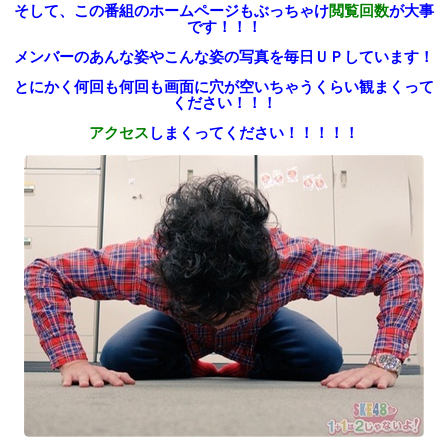
そして、この番組のホームページも
ぶっちゃけ
閲覧回数
が大事
です！！！
メンバーのあんな姿やこんな姿の写真を
毎日ＵＰしています！
とにかく何回も何回も
画面に穴が空いちゃうくらい
観まくって
ください！！！
アクセス
しまくってください！！！！！