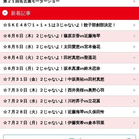
第２１回名古屋モーターショー
新着記事
☆ＳＫＥ４８♡１＋１＋１は３じゃないよ！餃子部創部決定！
☆８月６日（木）２じゃないよ！篠原京香vs近藤海琴
☆８月５日（水）２じゃないよ！太田愛恵vs宮本倫花
☆８月４日（火）２じゃないよ！田村真悠vs聖遥花
☆８月３日（月）２じゃないよ！坂本真凛vs鈴木恋奈
☆７月３１日（金）２じゃないよ！中坂美祐vs田村真悠
☆７月３０日（木）２じゃないよ！西井美桜vs奥野心羽
☆７月２９日（水）２じゃないよ！川村昇子vs立花菖
☆７月２８日（火）２じゃないよ！近藤海琴vs久保田怜
☆７月２７日（月）２じゃないよ！伊藤実希vs倉本羽菜