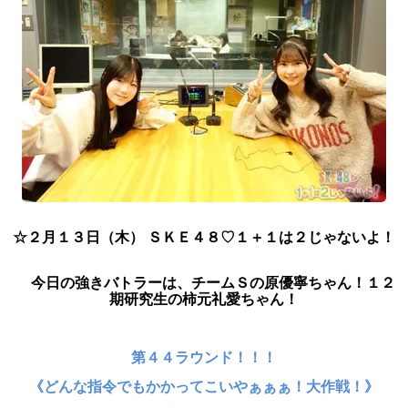
☆２
月１３日（木） ＳＫＥ４８♡１＋１は２じゃないよ！
今日
の強きバトラーは、チームＳの原優寧ちゃん！１２
期研究生の柿元礼愛
ちゃん！
第４４ラウンド！！！
《どんな指令でもかかってこいやぁぁぁ！大作戦！》