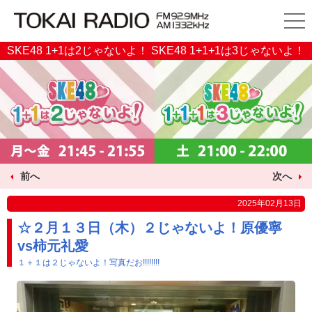
SKE48 1+1は2じゃないよ！ SKE48 1+1+1は3じゃないよ！
前へ
次へ
2025年02月13日
☆２月１３日（木）２じゃないよ！原優寧
vs柿元礼愛
１＋１は２じゃないよ！写真だお!!!!!!!!