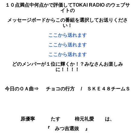
１０点満点中何点かで評価してTOKAI RADIO のウェブサ
イトの
メッセージボードから
この番組を選択してお送りくださ
い！
ここから送れます
ここから送れます
ここから送れます
どのメンバーが１位に輝くか！？みなさんお楽しみ
に！！！！
今日のＯＡ曲⇒ チョコの行方 / ＳＫＥ４８チームＳ
原優寧 たす 柿元礼愛 は、
『 みつ吉選抜
』