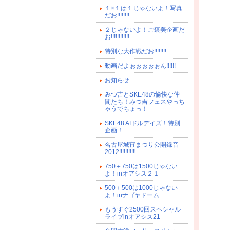
１×１は１じゃないよ！写真
だお!!!!!!!!
２じゃないよ！ご褒美企画だ
お!!!!!!!!!!!!
特別な大作戦だお!!!!!!!!
動画だよぉぉぉぉぉん!!!!!!
お知らせ
みつ吉とSKE48の愉快な仲
間たち！みつ吉フェスやっち
ゃうでちょっ！
SKE48 AIドルデイズ！特別
企画！
名古屋城宵まつり公開録音
2012!!!!!!!!!!
750＋750は1500じゃない
よ！inオアシス２１
500＋500は1000じゃない
よ！inナゴヤドーム
もうすぐ2500回スペシャル
ライブinオアシス21