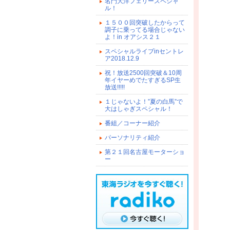
名門大洋フェリースペシャ
ル！
１５００回突破したからって
調子に乗ってる場合じゃない
よ！in オアシス２１
スペシャルライブinセントレ
ア2018.12.9
祝！放送2500回突破＆10周
年イヤーめでたすぎるSP生
放送!!!!!
１じゃないよ！”夏の白馬”で
大はしゃぎスペシャル！
番組／コーナー紹介
パーソナリティ紹介
第２１回名古屋モーターショ
ー