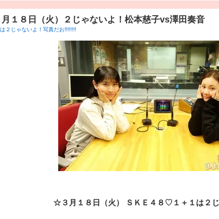
３月１８日（火）２じゃないよ！松本慈子vs澤田奏音
２じゃないよ！写真だお!!!!!!!!
☆３
月１８日（火） ＳＫＥ４８♡１＋１は２