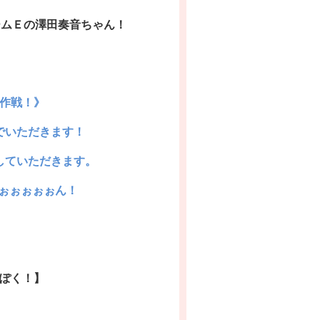
ームＥの澤田奏音ちゃん！
作戦！》
でいただきます！
していただきます。
ぉぉぉぉぉん！
ぽく
！】