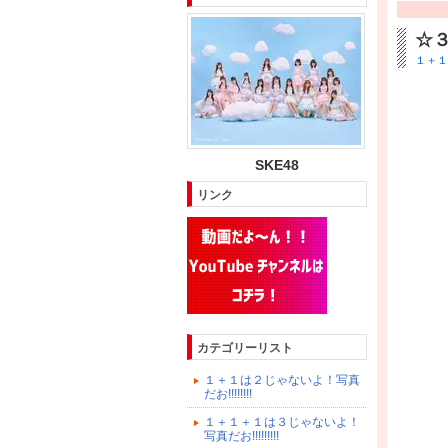
☆
１＋１は
SKE48
リンク
カテゴリーリスト
１＋１は２じゃないよ！写真
だお!!!!!!!!
１＋１＋１は３じゃないよ！
写真だお!!!!!!!!!