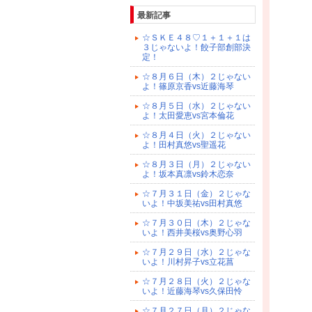
最新記事
☆ＳＫＥ４８♡１＋１＋１は
３じゃないよ！餃子部創部決
定！
☆８月６日（木）２じゃない
よ！篠原京香vs近藤海琴
☆８月５日（水）２じゃない
よ！太田愛恵vs宮本倫花
☆８月４日（火）２じゃない
よ！田村真悠vs聖遥花
☆８月３日（月）２じゃない
よ！坂本真凛vs鈴木恋奈
☆７月３１日（金）２じゃな
いよ！中坂美祐vs田村真悠
☆７月３０日（木）２じゃな
いよ！西井美桜vs奥野心羽
☆７月２９日（水）２じゃな
いよ！川村昇子vs立花菖
☆７月２８日（火）２じゃな
いよ！近藤海琴vs久保田怜
☆７月２７日（月）２じゃな