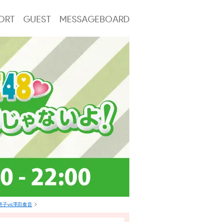
ORT
GUEST
MESSAGEBOARD
子vs澤田奏音