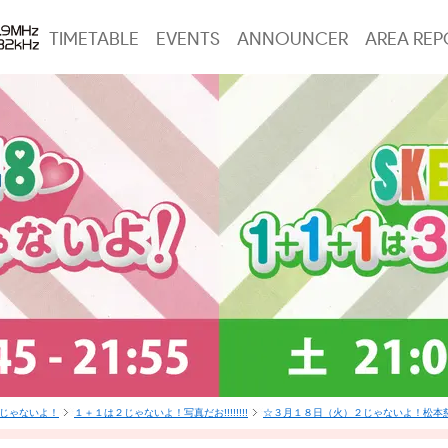
TIMETABLE
EVENTS
ANNOUNCER
AREA REP
は3じゃないよ！
１＋１は２じゃないよ！写真だお!!!!!!!!
☆３月１８日（火）２じゃないよ！松本慈