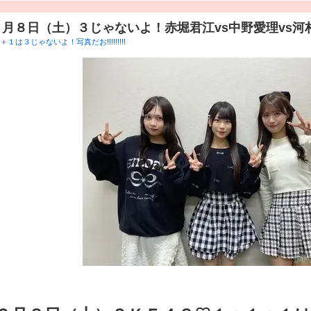
２月８日（土）３じゃないよ！赤堀君江vs中野愛理vs河
１は３じゃないよ！写真だお!!!!!!!!!