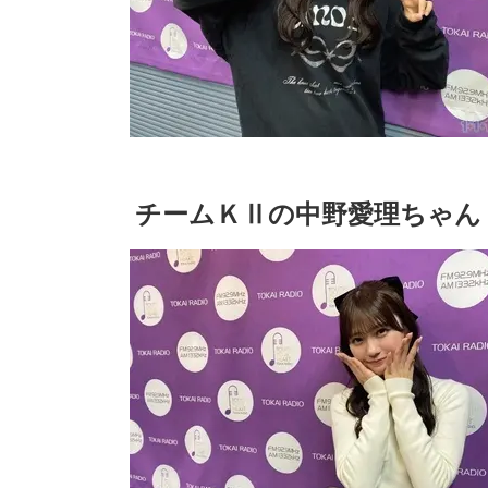
チームＫⅡの中野愛理ちゃん