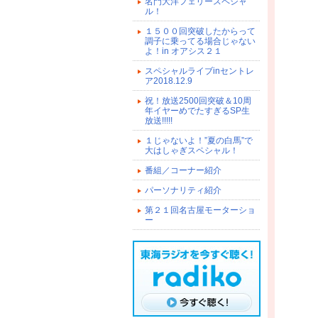
名門大洋フェリースペシャ
ル！
１５００回突破したからって
調子に乗ってる場合じゃない
よ！in オアシス２１
スペシャルライブinセントレ
ア2018.12.9
祝！放送2500回突破＆10周
年イヤーめでたすぎるSP生
放送!!!!!
１じゃないよ！”夏の白馬”で
大はしゃぎスペシャル！
番組／コーナー紹介
パーソナリティ紹介
第２１回名古屋モーターショ
ー