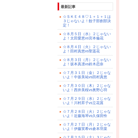
最新記事
☆ＳＫＥ４８♡１＋１＋１は
３じゃないよ！餃子部創部決
定！
☆８月５日（水）２じゃない
よ！太田愛恵vs宮本倫花
☆８月４日（火）２じゃない
よ！田村真悠vs聖遥花
☆８月３日（月）２じゃない
よ！坂本真凛vs鈴木恋奈
☆７月３１日（金）２じゃな
いよ！中坂美祐vs田村真悠
☆７月３０日（木）２じゃな
いよ！西井美桜vs奥野心羽
☆７月２９日（水）２じゃな
いよ！川村昇子vs立花菖
☆７月２８日（火）２じゃな
いよ！近藤海琴vs久保田怜
☆７月２７日（月）２じゃな
いよ！伊藤実希vs倉本羽菜
☆７月２５日（土）３じゃな