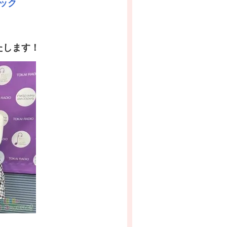
ック
たします！