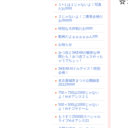
☆
１×１は１じゃないよ！写真
だお!!!!!!!!
２じゃないよ！ご褒美企画だ
お!!!!!!!!!!!!
特別な大作戦だお!!!!!!!!
動画だよぉぉぉぉぉん!!!!!!
お知らせ
みつ吉とSKE48の愉快な仲
間たち！みつ吉フェスやっち
ゃうでちょっ！
SKE48 AIドルデイズ！特別
企画！
名古屋城宵まつり公開録音
2012!!!!!!!!!!
750＋750は1500じゃない
よ！inオアシス２１
500＋500は1000じゃない
よ！inナゴヤドーム
もうすぐ2500回スペシャル
ライブinオアシス21