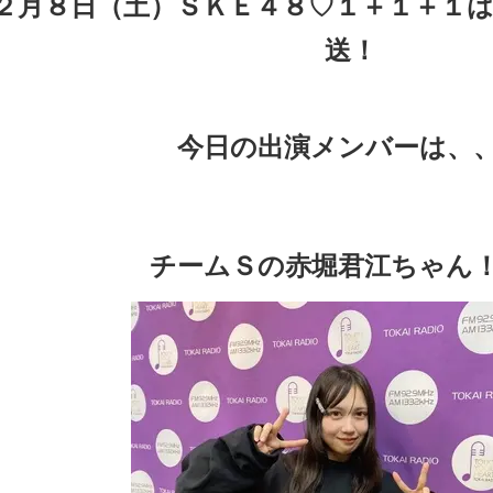
２
月８
日（土）ＳＫＥ４８♡１＋１＋１
送！
今日の出演メンバーは、
チームＳ
の赤堀君江ちゃん