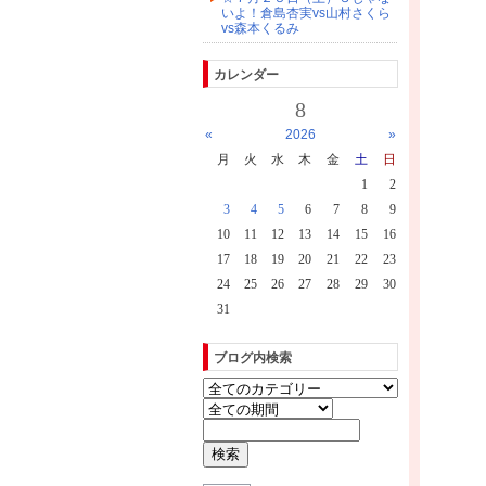
いよ！倉島杏実vs山村さくら
vs森本くるみ
カレンダー
8
«
2026
»
月
火
水
木
金
土
日
1
2
3
4
5
6
7
8
9
10
11
12
13
14
15
16
17
18
19
20
21
22
23
24
25
26
27
28
29
30
31
ブログ内検索