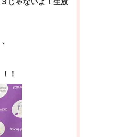
は３じゃないよ！生放
、、
！！！