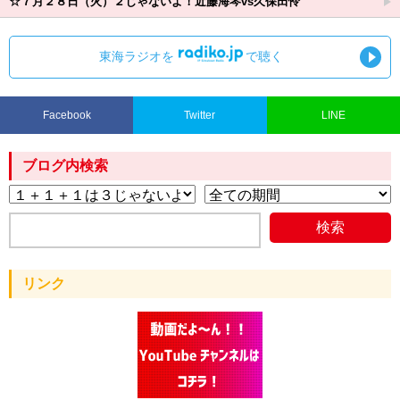
☆７月２８日（火）２じゃないよ！近藤海琴vs久保田怜
東海ラジオを
で聴く
Facebook
Twitter
LINE
ブログ内検索
リンク