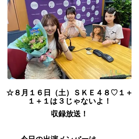
☆８月１６
日（土）ＳＫＥ４８♡１＋
１＋１は３じゃないよ！
収録放送！