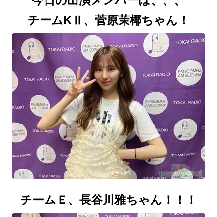
今日の出演メンバーは、、、
チームKⅡ、菅原茉椰ちゃん！
チームＥ、長谷川雅
ちゃん！！！