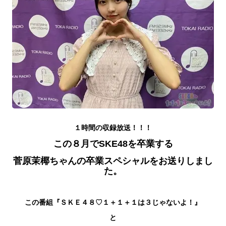
１時間の収録放送！！！
この８月でSKE48を卒業する
菅原茉椰ちゃんの卒業スペシャルをお送りしまし
た。
この番組『
ＳＫＥ４８♡１＋１＋１は３じゃないよ！』
と