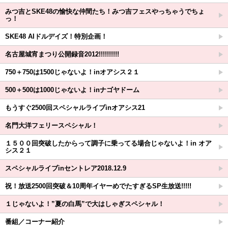
みつ吉とSKE48の愉快な仲間たち！みつ吉フェスやっちゃうでちょ
っ！
SKE48 AIドルデイズ！特別企画！
名古屋城宵まつり公開録音2012!!!!!!!!!!
750＋750は1500じゃないよ！inオアシス２１
500＋500は1000じゃないよ！inナゴヤドーム
もうすぐ2500回スペシャルライブinオアシス21
名門大洋フェリースペシャル！
１５００回突破したからって調子に乗ってる場合じゃないよ！in オア
シス２１
スペシャルライブinセントレア2018.12.9
祝！放送2500回突破＆10周年イヤーめでたすぎるSP生放送!!!!!
１じゃないよ！”夏の白馬”で大はしゃぎスペシャル！
番組／コーナー紹介