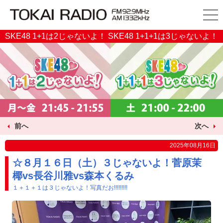
SKE48 1+1は2じゃないよ！ SKE48 1+1+1は3じゃないよ！
前へ
次へ
2025年08月16日
☆８月１６日（土）３じゃないよ！菅原茉
椰vs長谷川雅vs森本くるみ
１＋１＋１は３じゃないよ！写真だお!!!!!!!!!