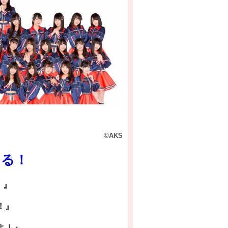
©AKS
ける！
！』
！』
よ！』