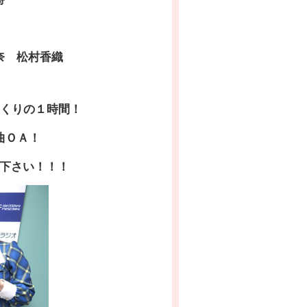
奈 松村香織
しまくりの１時間！
全曲ＯＡ！
下さい！！！