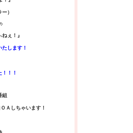
ラー）
の
ぃねぇ！』
いたします！
た！！！
番組
全曲ＯＡしちゃいます！
時