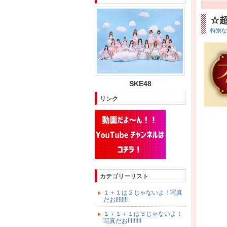
☆超
特別な大
SKE48
リンク
カテゴリーリスト
１＋１は２じゃないよ！写真
だお!!!!!!!!
１＋１＋１は３じゃないよ！
写真だお!!!!!!!!!