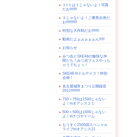
１×１は１じゃないよ！写真
だお!!!!!!!!
２じゃないよ！ご褒美企画だ
お!!!!!!!!!!!!
特別な大作戦だお!!!!!!!!
動画だよぉぉぉぉぉん!!!!!!
お知らせ
みつ吉とSKE48の愉快な仲
間たち！みつ吉フェスやっち
ゃうでちょっ！
SKE48 AIドルデイズ！特別
企画！
名古屋城宵まつり公開録音
2012!!!!!!!!!!
750＋750は1500じゃない
よ！inオアシス２１
500＋500は1000じゃない
よ！inナゴヤドーム
もうすぐ2500回スペシャル
ライブinオアシス21