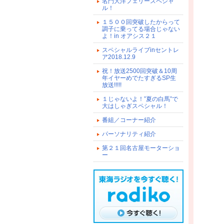
名門大洋フェリースペシャ
ル！
１５００回突破したからって
調子に乗ってる場合じゃない
よ！in オアシス２１
スペシャルライブinセントレ
ア2018.12.9
祝！放送2500回突破＆10周
年イヤーめでたすぎるSP生
放送!!!!!
１じゃないよ！”夏の白馬”で
大はしゃぎスペシャル！
番組／コーナー紹介
パーソナリティ紹介
第２１回名古屋モーターショ
ー