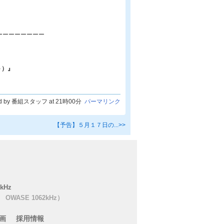
ーーーーーーーー
ト）』
ed by 番組スタッフ at 21時00分
パーマリンク
【予告】５月１７日の...>>
kHz
OWASE 1062kHz）
画
採用情報