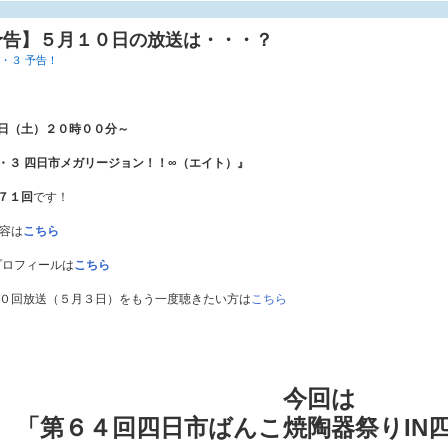
予告】５月１０日の放送は・・・？
・３ 予告！
日
（土）２０
時００分～
・３ 四日市メガリージョン！！∞（エイト）』
７１回
です！
内容は
こちら
のプロフィールは
こちら
７０回放送（５月３日）をもう一度聴きたい方は
こちら
今回は
「第６４回四日市ばんこ焼陶器祭りIN