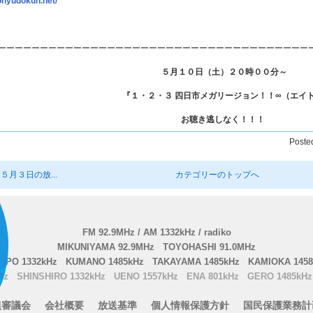
konyudokun.net/
ーーーーーーーーーーーーーーーーーーーーーーーーーーーーーーーーーーーーー
５月１０日（土）２０時００分～
『１・２・３ 四日市メガリージョン！！∞（エイ
お聴き逃しなく！！！
Post
５月３日の放...
カテゴリーのトップへ
FM 92.9MHz / AM 1332kHz / radiko
MIKUNIYAMA 92.9MHz
TOYOHASHI 91.0MHz
PPO 1332kHz
KUMANO 1485kHz
TAKAYAMA 1485kHz
KAMIOKA 1458
Hz
SHINSHIRO 1332kHz
UENO 1557kHz
ENA 801kHz
GERO 1485kHz
組審議会
会社概要
放送基準
個人情報保護方針
国民保護業務計