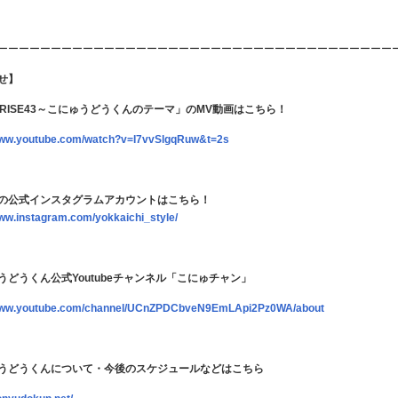
ーーーーーーーーーーーーーーーーーーーーーーーーーーーーーーーーーーーーー
せ】
NRISE43～こにゅうどうくんのテーマ」のMV動画はこちら！
/www.youtube.com/watch?v=I7vvSlgqRuw&t=2s
の公式インスタグラムアカウントはこちら！
ps://www.instagram.com/yokkaichi_style/
うどうくん公式Youtubeチャンネル「こにゅチャン」
/www.youtube.com/channel/UCnZPDCbveN9EmLApi2Pz0WA/about
うどうくんについて・今後のスケジュールなどはこちら