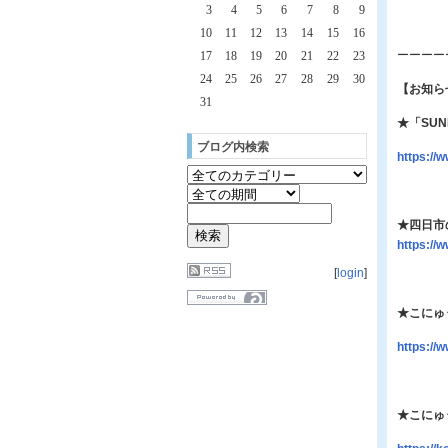
3
4
5
6
7
8
9
10
11
12
13
14
15
16
ーーーー
17
18
19
20
21
22
23
24
25
26
27
28
29
30
【お知ら
31
★「SU
ブログ内検索
https:/
★四日市
​​​​​​htt
[
login
]
★こにゅ
https:/
★こにゅ