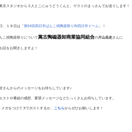
東京スタジオから３人とこにゅうどうくんと、ゲストのまっさんでお送りします！
日、１８日は「
第64回四日市ばんこ焼陶器祭りIN四日市ドーム
」！
萬古陶磁器卸商業協同組合
んこ焼陶器祭りについて
の
片山岳史
さんに
お話をお聞きしますよ！
皆さんからのメッセージをお待ちしています♪
エストや番組の感想、要望メッセージなどたっくさんお待ちしています。
４メガをつけて Xでポストするか、
こちら
からぜひお願いします！