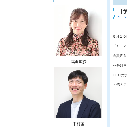
【
１・２
５月１０
『１・２
通算第
３
武田知沙
>>番組
>>DJ
>>第３
中村匡