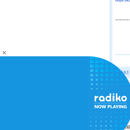
https://
ーーーー
<<【予告】
SHI
（TOYOHASHI 864k
著作権
番