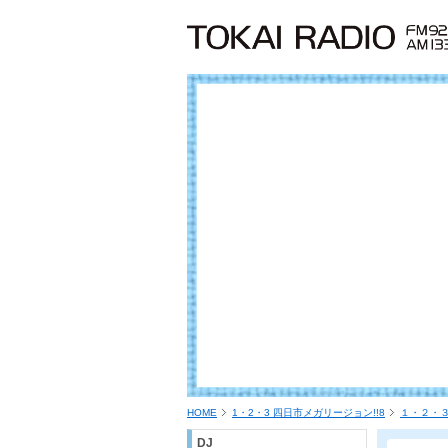
HOME
1・2・3 四日市メガリージョン!!8
１・２・３
DJ