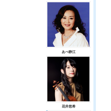
あべ静江
花井悠希