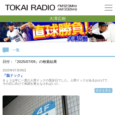
大澤広樹
一覧
日付：『2025/07/09』の検索結果
2025年07月09日
『脳ドック』
きょうは年に一度の人間ドックの受診日でした。人間ドックがあるおかげで、
その日に向けて体調を整えなければいけ...
続きを見る