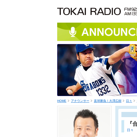
HOME
アナウンサー
直球勝負！大澤広樹
日々
『
日々