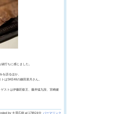
お値打ちに感じました。
込みを語るほか、
トはSKE48の鎌田菜月さん。
。ゲストは伊藤匠叡王、藤井猛九段、宮嶋健
osted by 大澤広樹 at 17時24分
パーマリンク