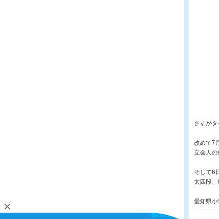
さすがタ
改めて7
立会人の
そして6
太四段、
愛知県小