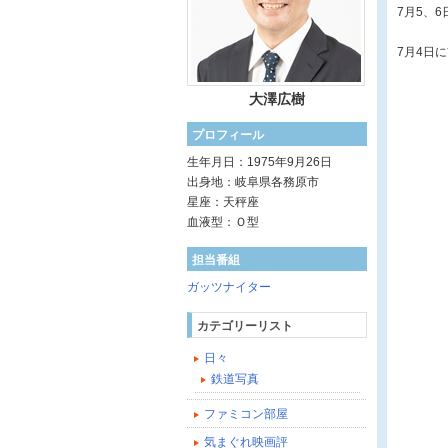
7月5、
7月4日
大澤広樹
プロフィール
生年月日：1975年9月26日
出身地：岐阜県各務原市
星座：天秤座
血液型：Ｏ型
担当番組
ガッツナイター
カテゴリーリスト
日々
鉄道写真
ファミコン部屋
気まぐれ映画評