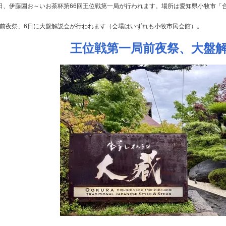
6日、伊藤園お～いお茶杯第66回王位戦第一局が行われます。場所は愛知県小牧市「
に前夜祭、6日に大盤解説会が行われます（会場はいずれも小牧市民会館）。
王位戦第一局前夜祭、大盤