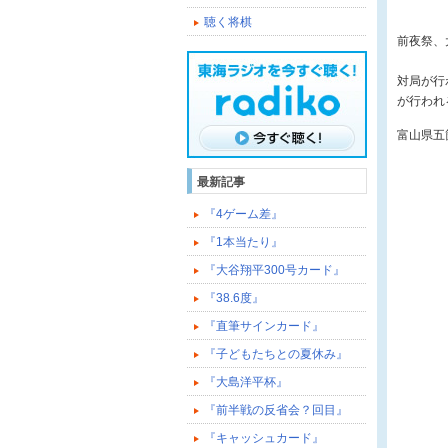
聴く将棋
前夜祭、
対局が行
が行われ
富山県五
最新記事
『4ゲーム差』
『1本当たり』
『大谷翔平300号カード』
『38.6度』
『直筆サインカード』
『子どもたちとの夏休み』
『大島洋平杯』
『前半戦の反省会？回目』
『キャッシュカード』