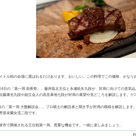
イトル戦の会場に選ばれるだけあります。おいしい。この料理でこの価格、かなり
月4日の「第一局 前夜祭」。藤井聡太王位と永瀬拓矢九段が、対局に向けての意気
佐藤康光九段や副立会人の高見泰地七段が対局の展望や見どころを解説します。ゲス
日の「第一局 大盤解説会」。プロ棋士の解説者と聞き手が対局の模様を解説します
野原未蘭女流二段です。
牧市で開催される王位戦第一局。貴重な機会です。一緒に楽しみましょう。
P