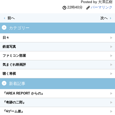
Posted by 大澤広樹
22時40分
パーマリンク
前へ
次へ
カテゴリー
日々
鉄道写真
ファミコン部屋
気まぐれ映画評
聴く将棋
新着記事
『AREA REPORT からの』
『奇跡の二郎』
『4ゲーム差』