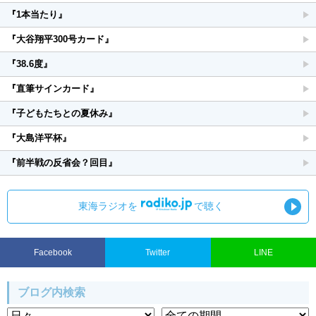
『1本当たり』
『大谷翔平300号カード』
『38.6度』
『直筆サインカード』
『子どもたちとの夏休み』
『大島洋平杯』
『前半戦の反省会？回目』
東海ラジオを
で聴く
Facebook
Twitter
LINE
ブログ内検索