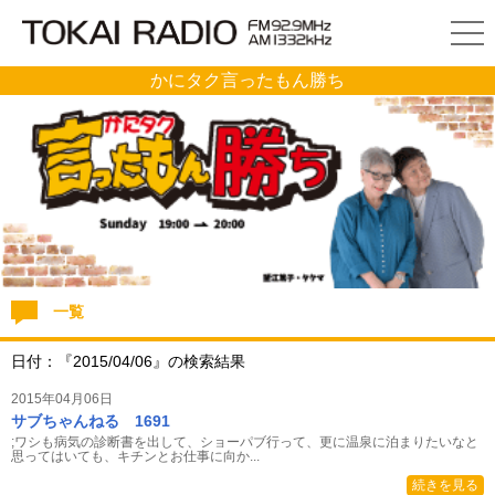
かにタク言ったもん勝ち
一覧
日付：『2015/04/06』の検索結果
2015年04月06日
サブちゃんねる 1691
;ワシも病気の診断書を出して、ショーパブ行って、更に温泉に泊まりたいなと
思ってはいても、キチンとお仕事に向か...
続きを見る