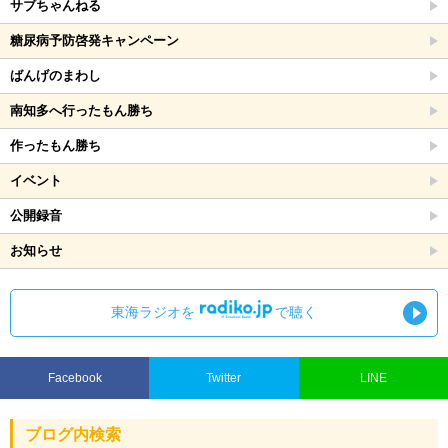
サブちゃんねる
糖尿病予防啓発キャンペーン
ばんげのまわし
南知多へ行ったもん勝ち
作ったもん勝ち
イベント
公開録音
お知らせ
東海ラジオを
で聴く
Facebook
Twitter
LINE
ブログ内検索