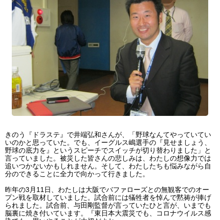
きのう『ドラステ』で井端弘和さんが、「野球なんてやっていてい
いのかと思っていた。でも、イーグルス嶋選手の『見せましょう、
野球の底力を』というスピーチでスイッチが切り替わりました」と
言っていました。被災した皆さんの悲しみは、わたしの想像力では
追いつかないかもしれません。そして、わたしたちも悩みながら自
分のできることに全力で向かって行きました。
昨年の3月11日、わたしは大阪でバファローズとの無観客でのオー
プン戦を取材していました。試合前には犠牲者を悼んで黙祷が捧げ
られました。試合前、与田剛監督が言っていたひと言が、いまでも
脳裏に焼き付いています。『東日本大震災でも、コロナウイルス感