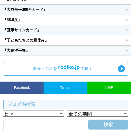
『大谷翔平300号カード』
『38.6度』
『直筆サインカード』
『子どもたちとの夏休み』
『大島洋平杯』
東海ラジオを
で聴く
Facebook
Twitter
LINE
ブログ内検索