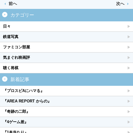
前へ
次へ
カテゴリー
日々
鉄道写真
ファミコン部屋
気まぐれ映画評
聴く将棋
新着記事
『プロスピAにハマる』
『AREA REPORT からの』
『奇跡の二郎』
『4ゲーム差』
『1本当たり』