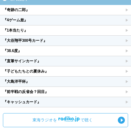
『奇跡の二郎』
『4ゲーム差』
『1本当たり』
『大谷翔平300号カード』
『38.6度』
『直筆サインカード』
『子どもたちとの夏休み』
『大島洋平杯』
『前半戦の反省会？回目』
『キャッシュカード』
東海ラジオを
で聴く