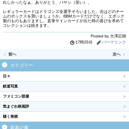
れしかったなぁ。ありがとう、バヤシ（笑い）。
レギュラーカードはドラゴンズ全選手そろいました。次はどのチー
ムのボックスを買いましょうか。BBMカードだけでなく、エポック
製のものもありますし。直筆サインカードが出た時の喜びを求めて
コレクションは続きます。
Posted by 大澤広樹
17時25分
パーマリンク
前へ
次へ
カテゴリー
日々
鉄道写真
ファミコン部屋
気まぐれ映画評
聴く将棋
新着記事