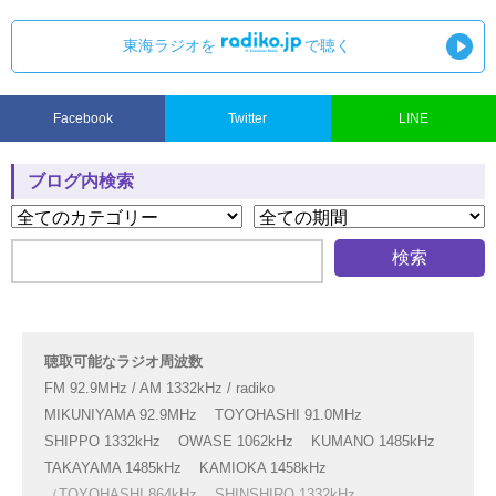
東海ラジオを
で聴く
Facebook
Twitter
LINE
ブログ内検索
聴取可能なラジオ周波数
FM 92.9MHz / AM 1332kHz / radiko
MIKUNIYAMA 92.9MHz
TOYOHASHI 91.0MHz
SHIPPO 1332kHz
OWASE 1062kHz
KUMANO 1485kHz
TAKAYAMA 1485kHz
KAMIOKA 1458kHz
（TOYOHASHI 864kHz
SHINSHIRO 1332kHz