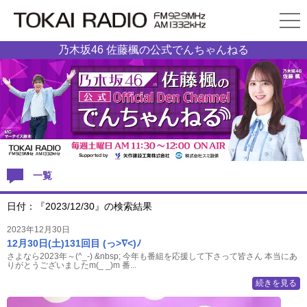
乃木坂46 佐藤楓の公式でんちゃんねる
一覧
日付：『2023/12/30』の検索結果
2023年12月30日
12月30日(土)131回目 (っ>∇<)ﾉ
さよなら2023年～(^_-) &nbsp; 今年も番組を応援して下さって皆さん 本当にあ
りがとうございましたm(_ _)m 番...
続きを見る