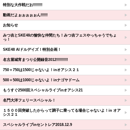
特別な大作戦だお!!!!!!!!
動画だよぉぉぉぉぉん!!!!!!
お知らせ
みつ吉とSKE48の愉快な仲間たち！みつ吉フェスやっちゃうでちょ
っ！
SKE48 AIドルデイズ！特別企画！
名古屋城宵まつり公開録音2012!!!!!!!!!!
750＋750は1500じゃないよ！inオアシス２１
500＋500は1000じゃないよ！inナゴヤドーム
もうすぐ2500回スペシャルライブinオアシス21
名門大洋フェリースペシャル！
１５００回突破したからって調子に乗ってる場合じゃないよ！in オア
シス２１
スペシャルライブinセントレア2018.12.9