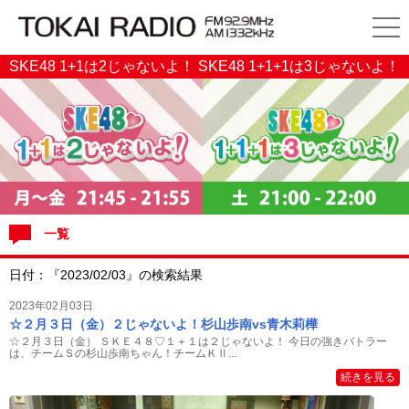
SKE48 1+1は2じゃないよ！ SKE48 1+1+1は3じゃないよ！
一覧
日付：『2023/02/03』の検索結果
2023年02月03日
☆２月３日（金）２じゃないよ！杉山歩南vs青木莉樺
☆２月３日（金） ＳＫＥ４８♡１＋１は２じゃないよ！ 今日の強きバトラー
は、チームＳの杉山歩南ちゃん！チームＫⅡ...
続きを見る