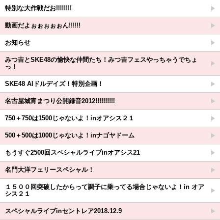
特別な大作戦だお!!!!!!!!
動画だよぉぉぉぉぉん!!!!!!
お知らせ
みつ吉とSKE48の愉快な仲間たち！みつ吉フェスやっちゃうでちょ
っ！
SKE48 AIドルデイズ！特別企画！
名古屋城宵まつり公開録音2012!!!!!!!!!!
750＋750は1500じゃないよ！inオアシス２１
500＋500は1000じゃないよ！inナゴヤドーム
もうすぐ2500回スペシャルライブinオアシス21
名門大洋フェリースペシャル！
１５００回突破したからって調子に乗ってる場合じゃないよ！in オア
シス２１
スペシャルライブinセントレア2018.12.9