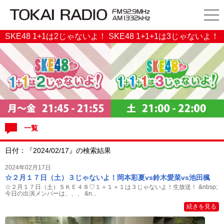
SKE48 1+1は2じゃないよ！ SKE48 1+1+1は3じゃないよ！
一覧
日付：『2024/02/17』の検索結果
2024年02月17日
☆２月１７日（土）３じゃないよ！岡本彩夏vs鈴木愛菜vs池田楓
☆２月１７日（土）ＳＫＥ４８♡１＋１＋１は３じゃないよ！生放送！ &nbsp;
今日の出演メンバーは、、、 &n...
続きを見る