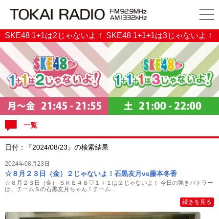
SKE48 1+1は2じゃないよ！ SKE48 1+1+1は3じゃないよ！
一覧
日付：『2024/08/23』の検索結果
2024年08月23日
☆８月２３日（金）２じゃないよ！石黒友月vs藤本冬香
☆８月２３日（金） ＳＫＥ４８♡１＋１は２じゃないよ！ 今日の強きバトラー
は、チームＳの石黒友月ちゃん！チーム...
続きを見る