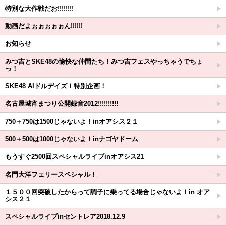
特別な大作戦だお!!!!!!!!
動画だよぉぉぉぉぉん!!!!!!
お知らせ
みつ吉とSKE48の愉快な仲間たち！みつ吉フェスやっちゃうでちょ
っ！
SKE48 AIドルデイズ！特別企画！
名古屋城宵まつり公開録音2012!!!!!!!!!!
750＋750は1500じゃないよ！inオアシス２１
500＋500は1000じゃないよ！inナゴヤドーム
もうすぐ2500回スペシャルライブinオアシス21
名門大洋フェリースペシャル！
１５００回突破したからって調子に乗ってる場合じゃないよ！in オア
シス２１
スペシャルライブinセントレア2018.12.9