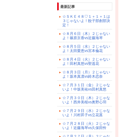
最新記事
☆ＳＫＥ４８♡１＋１＋１は
３じゃないよ！餃子部創部決
定！
☆８月６日（木）２じゃない
よ！篠原京香vs近藤海琴
☆８月５日（水）２じゃない
よ！太田愛恵vs宮本倫花
☆８月４日（火）２じゃない
よ！田村真悠vs聖遥花
☆８月３日（月）２じゃない
よ！坂本真凛vs鈴木恋奈
☆７月３１日（金）２じゃな
いよ！中坂美祐vs田村真悠
☆７月３０日（木）２じゃな
いよ！西井美桜vs奥野心羽
☆７月２９日（水）２じゃな
いよ！川村昇子vs立花菖
☆７月２８日（火）２じゃな
いよ！近藤海琴vs久保田怜
☆７月２７日（月）２じゃな