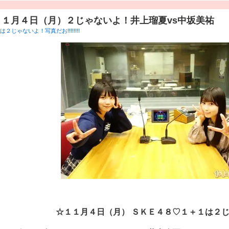
１１月４日（月）２じゃないよ！井上瑠夏vs中坂美祐
２じゃないよ！写真だお!!!!!!!!
☆１１
月４日（月） ＳＫＥ４８♡１＋１は２