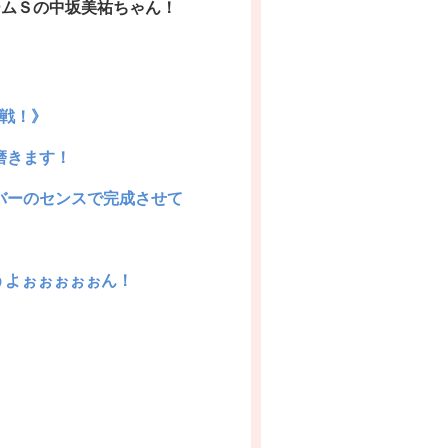
ームＳの中坂美祐ちゃん！
戦！》
磨きます！
バーのセンスで
完成させて
うよぉぉぉぉぉん！