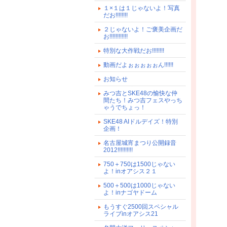
１×１は１じゃないよ！写真
だお!!!!!!!!
２じゃないよ！ご褒美企画だ
お!!!!!!!!!!!!
特別な大作戦だお!!!!!!!!
動画だよぉぉぉぉぉん!!!!!!
お知らせ
みつ吉とSKE48の愉快な仲
間たち！みつ吉フェスやっち
ゃうでちょっ！
SKE48 AIドルデイズ！特別
企画！
名古屋城宵まつり公開録音
2012!!!!!!!!!!
750＋750は1500じゃない
よ！inオアシス２１
500＋500は1000じゃない
よ！inナゴヤドーム
もうすぐ2500回スペシャル
ライブinオアシス21