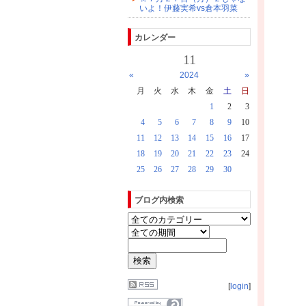
いよ！伊藤実希vs倉本羽菜
カレンダー
11
«
2024
»
月
火
水
木
金
土
日
1
2
3
4
5
6
7
8
9
10
11
12
13
14
15
16
17
18
19
20
21
22
23
24
25
26
27
28
29
30
ブログ内検索
[
login
]