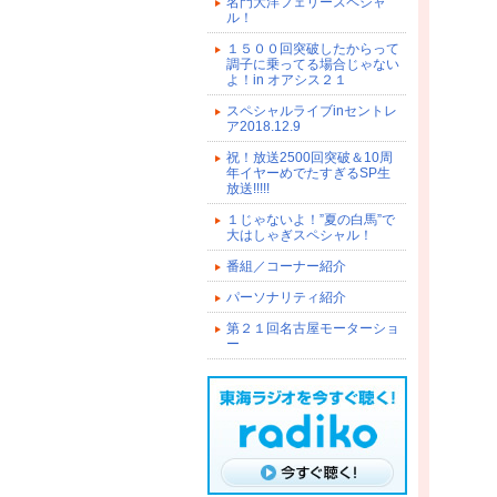
名門大洋フェリースペシャ
ル！
１５００回突破したからって
調子に乗ってる場合じゃない
よ！in オアシス２１
スペシャルライブinセントレ
ア2018.12.9
祝！放送2500回突破＆10周
年イヤーめでたすぎるSP生
放送!!!!!
１じゃないよ！”夏の白馬”で
大はしゃぎスペシャル！
番組／コーナー紹介
パーソナリティ紹介
第２１回名古屋モーターショ
ー