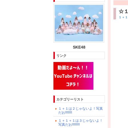
☆
１＋１は
SKE48
リンク
カテゴリーリスト
１＋１は２じゃないよ！写真
だお!!!!!!!!
１＋１＋１は３じゃないよ！
写真だお!!!!!!!!!