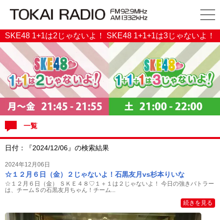
SKE48 1+1は2じゃないよ！ SKE48 1+1+1は3じゃないよ！
一覧
日付：『2024/12/06』の検索結果
2024年12月06日
☆１２月６日（金）２じゃないよ！石黒友月vs杉本りいな
☆１２月６日（金） ＳＫＥ４８♡１＋１は２じゃないよ！ 今日の強きバトラー
は、チームＳの石黒友月ちゃん！チーム...
続きを見る