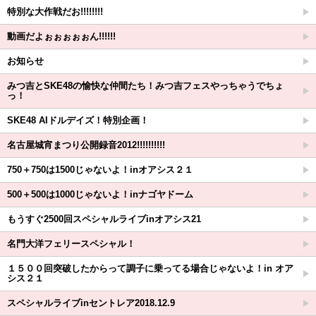
特別な大作戦だお!!!!!!!!
動画だよぉぉぉぉぉん!!!!!!
お知らせ
みつ吉とSKE48の愉快な仲間たち！みつ吉フェスやっちゃうでちょ
っ！
SKE48 AIドルデイズ！特別企画！
名古屋城宵まつり公開録音2012!!!!!!!!!!
750＋750は1500じゃないよ！inオアシス２１
500＋500は1000じゃないよ！inナゴヤドーム
もうすぐ2500回スペシャルライブinオアシス21
名門大洋フェリースペシャル！
１５００回突破したからって調子に乗ってる場合じゃないよ！in オア
シス２１
スペシャルライブinセントレア2018.12.9