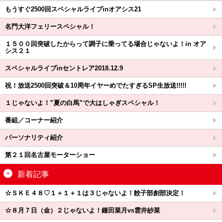
もうすぐ2500回スペシャルライブinオアシス21
名門大洋フェリースペシャル！
１５００回突破したからって調子に乗ってる場合じゃないよ！in オア
シス２１
スペシャルライブinセントレア2018.12.9
祝！放送2500回突破＆10周年イヤーめでたすぎるSP生放送!!!!!
１じゃないよ！”夏の白馬”で大はしゃぎスペシャル！
番組／コーナー紹介
パーソナリティ紹介
第２１回名古屋モーターショー
新着記事
☆ＳＫＥ４８♡１＋１＋１は３じゃないよ！餃子部創部決定！
☆８月７日（金）２じゃないよ！鎌田菜月vs雲井紗菜