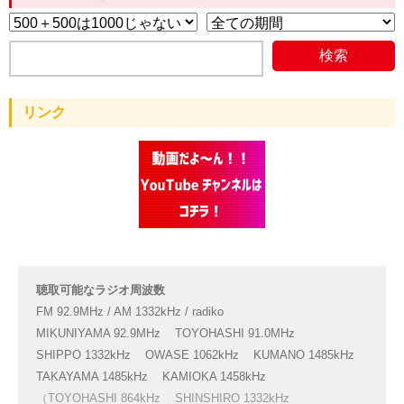
リンク
聴取可能なラジオ周波数
FM 92.9MHz / AM 1332kHz / radiko
MIKUNIYAMA 92.9MHz
TOYOHASHI 91.0MHz
SHIPPO 1332kHz
OWASE 1062kHz
KUMANO 1485kHz
TAKAYAMA 1485kHz
KAMIOKA 1458kHz
（TOYOHASHI 864kHz
SHINSHIRO 1332kHz