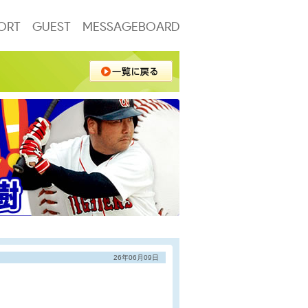
ORT
GUEST
MESSAGEBOARD
26年06月09日