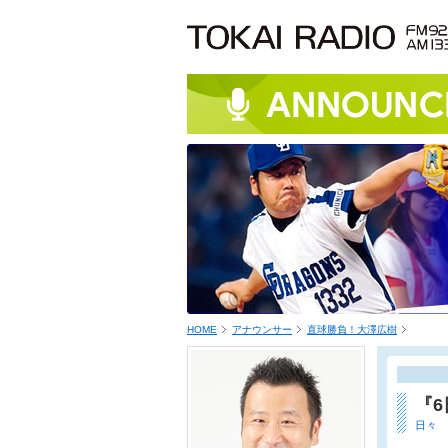
HOME
アナウンサー
直球勝負！大澤広樹
『
日々