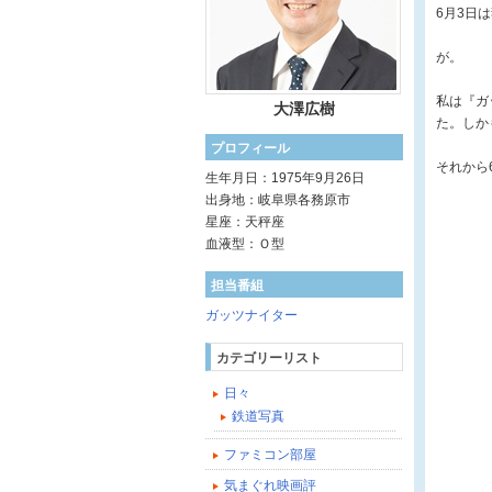
6月3日
が。
私は『ガ
大澤広樹
た。しか
プロフィール
それから
生年月日：1975年9月26日
出身地：岐阜県各務原市
星座：天秤座
血液型：Ｏ型
担当番組
ガッツナイター
カテゴリーリスト
日々
鉄道写真
ファミコン部屋
気まぐれ映画評