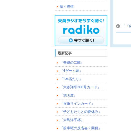
聴く将棋
「『
最新記事
『奇跡の二郎』
『4ゲーム差』
『1本当たり』
『大谷翔平300号カード』
『38.6度』
『直筆サインカード』
『子どもたちとの夏休み』
『大島洋平杯』
『前半戦の反省会？回目』