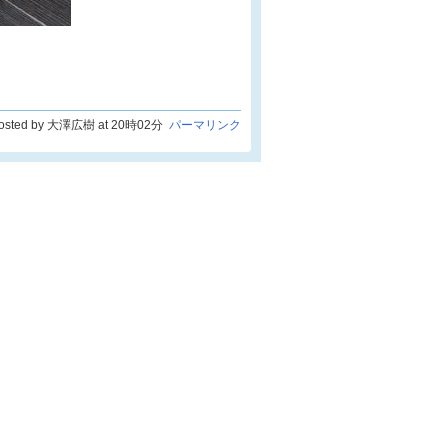
osted by 大澤広樹 at 20時02分
パーマリンク