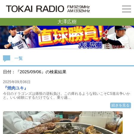
大澤広樹
一覧
日付：『2025/09/06』の検索結果
2025年09月06日
『焼肉ユキ』
今日のドラゴンズは痛恨の逆転負け。この痺れるような戦いこそCS進出争いか
と。いい経験にするだけでなく、乗り越...
続きを見る