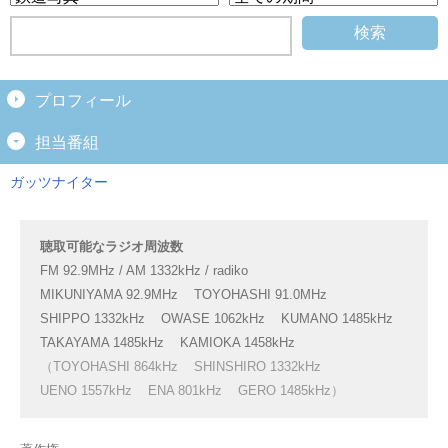
プロフィール
担当番組
ガッツナイター
聴取可能なラジオ周波数
FM 92.9MHz / AM 1332kHz / radiko
MIKUNIYAMA 92.9MHz
TOYOHASHI 91.0MHz
SHIPPO 1332kHz
OWASE 1062kHz
KUMANO 1485kHz
TAKAYAMA 1485kHz
KAMIOKA 1458kHz
（TOYOHASHI 864kHz
SHINSHIRO 1332kHz
UENO 1557kHz
ENA 801kHz
GERO 1485kHz）