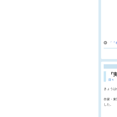
「『
『
日々
きょうは
作家・東
した。