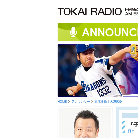
HOME
アナウンサー
直球勝負！大澤広樹
『
日々