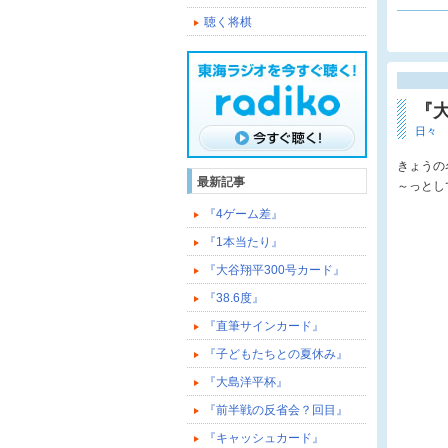
聴く将棋
『
日々
きょうの
最新記事
～っとし
『4ゲーム差』
『1本当たり』
『大谷翔平300号カード』
『38.6度』
『直筆サインカード』
『子どもたちとの夏休み』
『大島洋平杯』
『前半戦の反省会？回目』
『キャッシュカード』