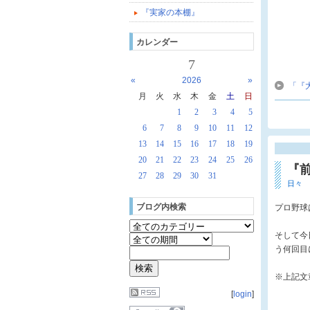
『実家の本棚』
カレンダー
7
«
2026
»
「『
月
火
水
木
金
土
日
1
2
3
4
5
6
7
8
9
10
11
12
13
14
15
16
17
18
19
20
21
22
23
24
25
26
『
27
28
29
30
31
日々
ブログ内検索
プロ野球
そして今
う何回目
※上記文
[
login
]