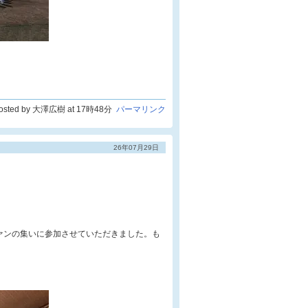
osted by 大澤広樹 at 17時48分
パーマリンク
26年07月29日
ァンの集いに参加させていただきました。も