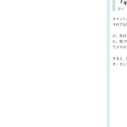
『
日々
キャッシ
それでも
が、先日
た。気づ
てスマホ
すると、
す。そし