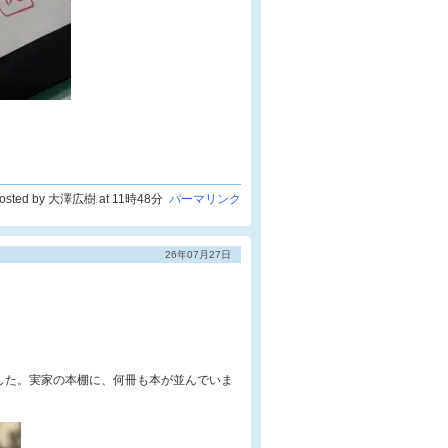
osted by 大澤広樹 at 11時48分
パーマリンク
26年07月27日
した。実家の本棚に、何冊も本が並んでいま