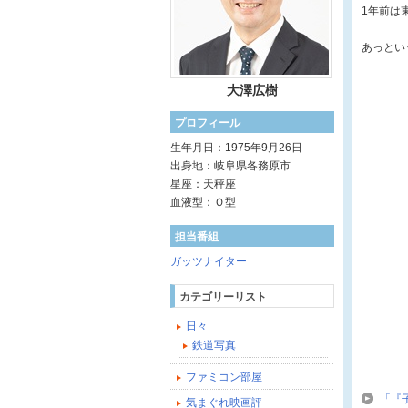
1年前は
あっとい
大澤広樹
プロフィール
生年月日：1975年9月26日
出身地：岐阜県各務原市
星座：天秤座
血液型：Ｏ型
担当番組
ガッツナイター
カテゴリーリスト
日々
鉄道写真
ファミコン部屋
「『
気まぐれ映画評