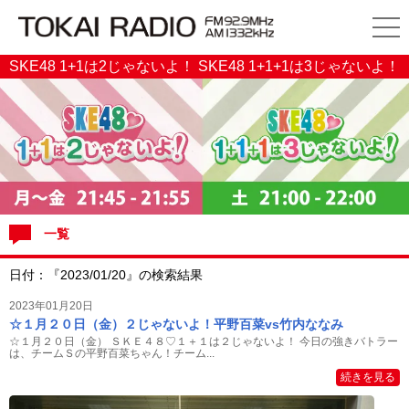
SKE48 1+1は2じゃないよ！ SKE48 1+1+1は3じゃないよ！
一覧
日付：『2023/01/20』の検索結果
2023年01月20日
☆１月２０日（金）２じゃないよ！平野百菜vs竹内ななみ
☆１月２０日（金） ＳＫＥ４８♡１＋１は２じゃないよ！ 今日の強きバトラー
は、チームＳの平野百菜ちゃん！チーム...
続きを見る