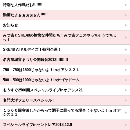
特別な大作戦だお!!!!!!!!
動画だよぉぉぉぉぉん!!!!!!
お知らせ
みつ吉とSKE48の愉快な仲間たち！みつ吉フェスやっちゃうでちょ
っ！
SKE48 AIドルデイズ！特別企画！
名古屋城宵まつり公開録音2012!!!!!!!!!!
750＋750は1500じゃないよ！inオアシス２１
500＋500は1000じゃないよ！inナゴヤドーム
もうすぐ2500回スペシャルライブinオアシス21
名門大洋フェリースペシャル！
１５００回突破したからって調子に乗ってる場合じゃないよ！in オア
シス２１
スペシャルライブinセントレア2018.12.9