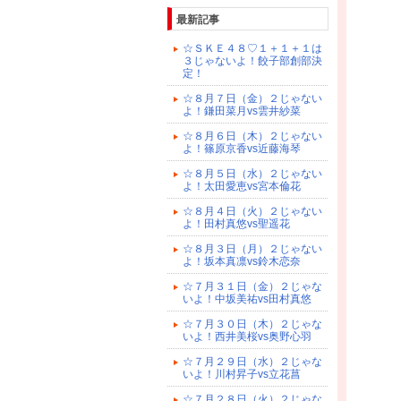
最新記事
☆ＳＫＥ４８♡１＋１＋１は
３じゃないよ！餃子部創部決
定！
☆８月７日（金）２じゃない
よ！鎌田菜月vs雲井紗菜
☆８月６日（木）２じゃない
よ！篠原京香vs近藤海琴
☆８月５日（水）２じゃない
よ！太田愛恵vs宮本倫花
☆８月４日（火）２じゃない
よ！田村真悠vs聖遥花
☆８月３日（月）２じゃない
よ！坂本真凛vs鈴木恋奈
☆７月３１日（金）２じゃな
いよ！中坂美祐vs田村真悠
☆７月３０日（木）２じゃな
いよ！西井美桜vs奥野心羽
☆７月２９日（水）２じゃな
いよ！川村昇子vs立花菖
☆７月２８日（火）２じゃな