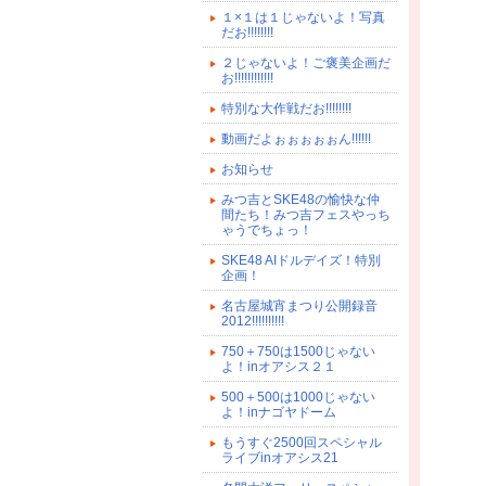
１×１は１じゃないよ！写真
だお!!!!!!!!
２じゃないよ！ご褒美企画だ
お!!!!!!!!!!!!
特別な大作戦だお!!!!!!!!
動画だよぉぉぉぉぉん!!!!!!
お知らせ
みつ吉とSKE48の愉快な仲
間たち！みつ吉フェスやっち
ゃうでちょっ！
SKE48 AIドルデイズ！特別
企画！
名古屋城宵まつり公開録音
2012!!!!!!!!!!
750＋750は1500じゃない
よ！inオアシス２１
500＋500は1000じゃない
よ！inナゴヤドーム
もうすぐ2500回スペシャル
ライブinオアシス21