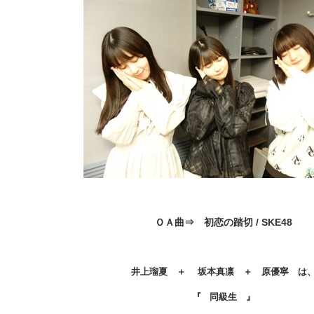
ＯＡ曲⇒ 初恋の踏切 / SKE48
井上瑠夏 ＋ 坂本真凛 ＋ 原優寧 は
『 同級生
』