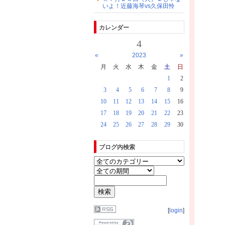
いよ！近藤海琴vs久保田怜
カレンダー
4
«
2023
»
月
火
水
木
金
土
日
1
2
3
4
5
6
7
8
9
10
11
12
13
14
15
16
17
18
19
20
21
22
23
24
25
26
27
28
29
30
ブログ内検索
[
login
]