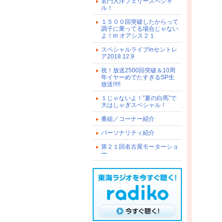
名門大洋フェリースペシャ
ル！
１５００回突破したからって
調子に乗ってる場合じゃない
よ！in オアシス２１
スペシャルライブinセントレ
ア2018.12.9
祝！放送2500回突破＆10周
年イヤーめでたすぎるSP生
放送!!!!!
１じゃないよ！”夏の白馬”で
大はしゃぎスペシャル！
番組／コーナー紹介
パーソナリティ紹介
第２１回名古屋モーターショ
ー