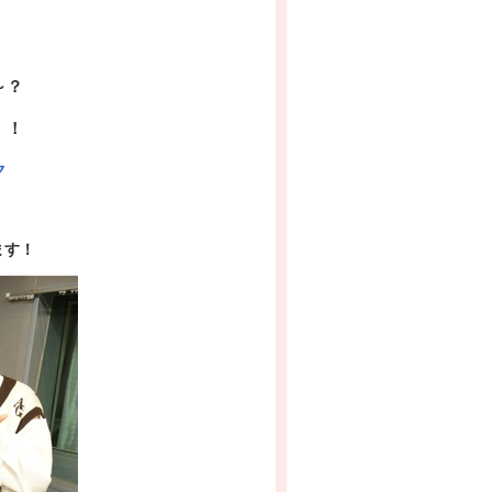
』
～？
！！
ク
ます！