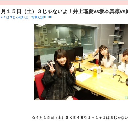
４月１５日（土）３じゃないよ！井上瑠夏vs坂本真凛vs
１は３じゃないよ！写真だお!!!!!!!!!
☆４
月１５日（土）ＳＫＥ４８♡１＋１＋１は３じゃな