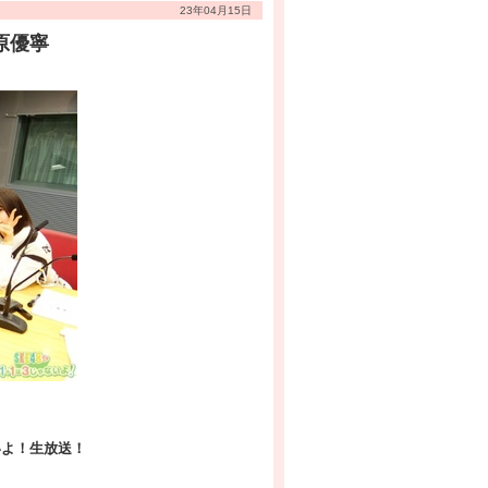
23年04月15日
原優寧
いよ！生放送！