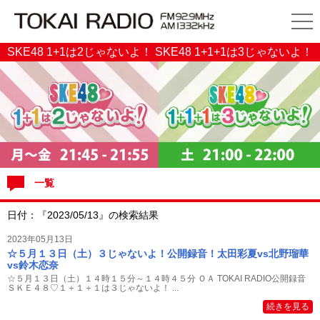
SKE48 1+1は2じゃないよ！ SKE48 1+1+1は3じゃないよ！
一覧
日付：『2023/05/13』の検索結果
2023年05月13日
☆５月１３日（土）３じゃないよ！公開録音！太田彩夏vs北野瑠華
vs鈴木恋奈
☆５月１３日（土）１４時１５分～１４時４５分 ＯＡ TOKAI RADIO公開録音
ＳＫＥ４８♡１＋１＋１は３じゃないよ！ ...
続きを見る