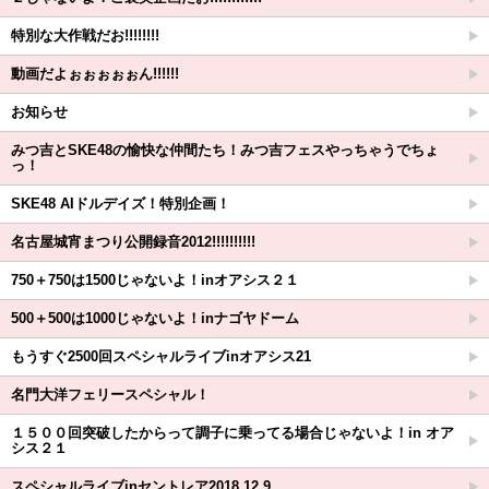
特別な大作戦だお!!!!!!!!
動画だよぉぉぉぉぉん!!!!!!
お知らせ
みつ吉とSKE48の愉快な仲間たち！みつ吉フェスやっちゃうでちょ
っ！
SKE48 AIドルデイズ！特別企画！
名古屋城宵まつり公開録音2012!!!!!!!!!!
750＋750は1500じゃないよ！inオアシス２１
500＋500は1000じゃないよ！inナゴヤドーム
もうすぐ2500回スペシャルライブinオアシス21
名門大洋フェリースペシャル！
１５００回突破したからって調子に乗ってる場合じゃないよ！in オア
シス２１
スペシャルライブinセントレア2018.12.9