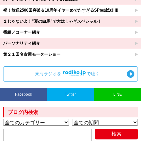
祝！放送2500回突破＆10周年イヤーめでたすぎるSP生放送!!!!!
１じゃないよ！”夏の白馬”で大はしゃぎスペシャル！
番組／コーナー紹介
パーソナリティ紹介
第２１回名古屋モーターショー
東海ラジオを
で聴く
Facebook
Twitter
LINE
ブログ内検索