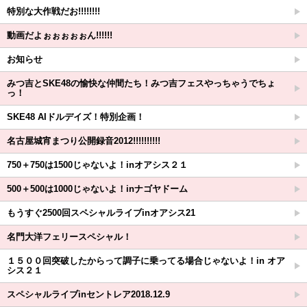
特別な大作戦だお!!!!!!!!
動画だよぉぉぉぉぉん!!!!!!
お知らせ
みつ吉とSKE48の愉快な仲間たち！みつ吉フェスやっちゃうでちょ
っ！
SKE48 AIドルデイズ！特別企画！
名古屋城宵まつり公開録音2012!!!!!!!!!!
750＋750は1500じゃないよ！inオアシス２１
500＋500は1000じゃないよ！inナゴヤドーム
もうすぐ2500回スペシャルライブinオアシス21
名門大洋フェリースペシャル！
１５００回突破したからって調子に乗ってる場合じゃないよ！in オア
シス２１
スペシャルライブinセントレア2018.12.9