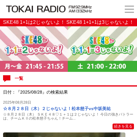
SKE48 1+1は2じゃないよ！ SKE48 1+1+1は3じゃないよ！
一覧
日付：『2025/08/28』の検索結果
2025年08月28日
☆８月２８日（木）２じゃないよ！松本慈子vs中坂美祐
☆８月２８日（木） ＳＫＥ４８♡１＋１は２じゃないよ！ 今日の強きバトラー
は、チームＫⅡの松本慈子ちゃん！チーム...
続きを見る