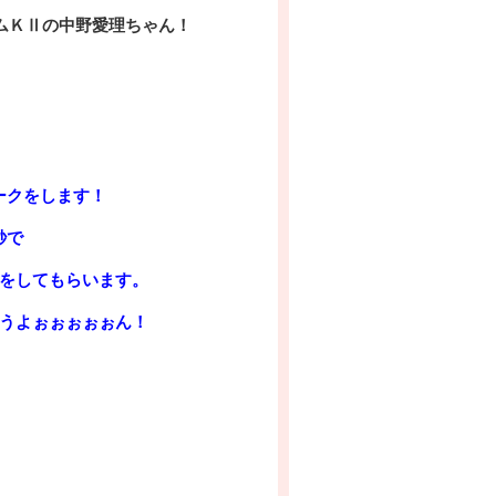
ムＫⅡ
の中野愛理ちゃん！
ークをします！
秒で
クをしてもらいます。
うよぉぉぉぉぉん！