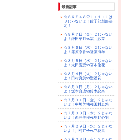
最新記事
☆ＳＫＥ４８♡１＋１＋１は
３じゃないよ！餃子部創部決
定！
☆８月７日（金）２じゃない
よ！鎌田菜月vs雲井紗菜
☆８月６日（木）２じゃない
よ！篠原京香vs近藤海琴
☆８月５日（水）２じゃない
よ！太田愛恵vs宮本倫花
☆８月４日（火）２じゃない
よ！田村真悠vs聖遥花
☆８月３日（月）２じゃない
よ！坂本真凛vs鈴木恋奈
☆７月３１日（金）２じゃな
いよ！中坂美祐vs田村真悠
☆７月３０日（木）２じゃな
いよ！西井美桜vs奥野心羽
☆７月２９日（水）２じゃな
いよ！川村昇子vs立花菖
☆７月２８日（火）２じゃな