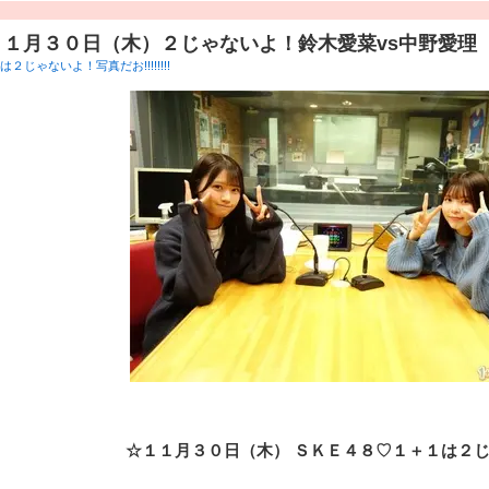
１１月３０日（木）２じゃないよ！鈴木愛菜vs中野愛理
２じゃないよ！写真だお!!!!!!!!
☆１１
月３０
日（木） ＳＫＥ４８♡１＋１は２