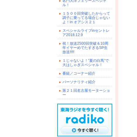
名門大洋フェリースペシャ
ル！
１５００回突破したからって
調子に乗ってる場合じゃない
よ！in オアシス２１
スペシャルライブinセントレ
ア2018.12.9
祝！放送2500回突破＆10周
年イヤーめでたすぎるSP生
放送!!!!!
１じゃないよ！”夏の白馬”で
大はしゃぎスペシャル！
番組／コーナー紹介
パーソナリティ紹介
第２１回名古屋モーターショ
ー