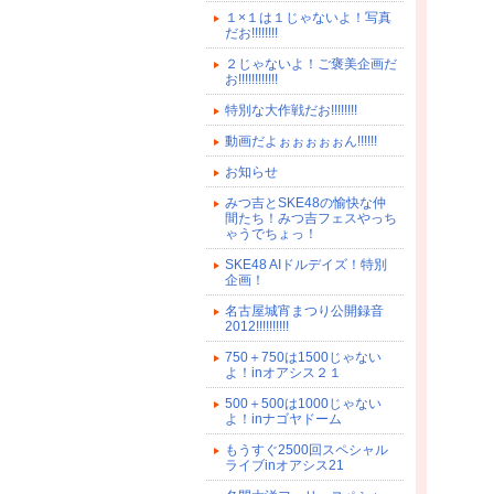
１×１は１じゃないよ！写真
だお!!!!!!!!
２じゃないよ！ご褒美企画だ
お!!!!!!!!!!!!
特別な大作戦だお!!!!!!!!
動画だよぉぉぉぉぉん!!!!!!
お知らせ
みつ吉とSKE48の愉快な仲
間たち！みつ吉フェスやっち
ゃうでちょっ！
SKE48 AIドルデイズ！特別
企画！
名古屋城宵まつり公開録音
2012!!!!!!!!!!
750＋750は1500じゃない
よ！inオアシス２１
500＋500は1000じゃない
よ！inナゴヤドーム
もうすぐ2500回スペシャル
ライブinオアシス21