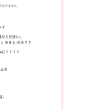
ておりません。
か？
送りください。
９６１-００７７
みに！！！！
ームＳ
は、