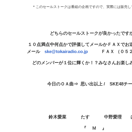
＊このセールストークは番組の企画ですので、実際には販売し
どちらのセールストークが良かったです
１０点満点中何点かで評価して
メールかＦＡＸでお
メール
ske@tokairadio.co.jp
ＦＡＸ （０５２）
どのメンバーが１位に輝くか！？みなさんお楽し
今日のＯＡ曲⇒ 思い出以上 / SKE48チ
鈴木愛菜 たす 中野愛理 
『 Ｍ
』