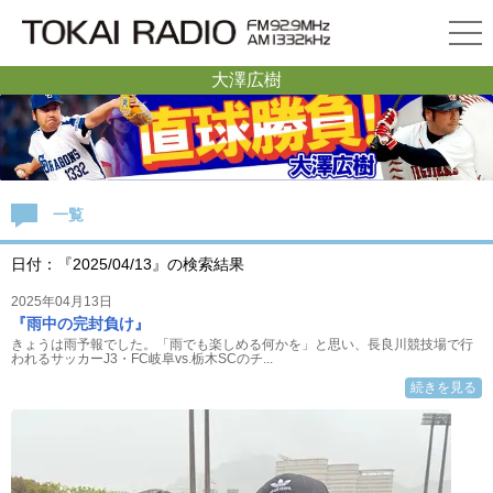
大澤広樹
一覧
日付：『2025/04/13』の検索結果
2025年04月13日
『雨中の完封負け』
きょうは雨予報でした。「雨でも楽しめる何かを」と思い、長良川競技場で行
われるサッカーJ3・FC岐阜vs.栃木SCのチ...
続きを見る