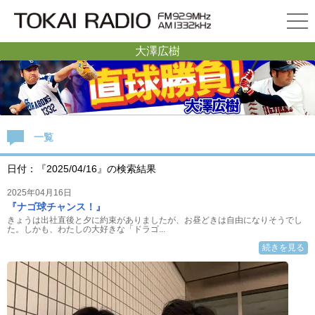
大澤広樹
一覧
日付：『2025/04/16』の検索結果
2025年04月16日
『ナゴ球チャンス！』
きょうは出社直後と夕に約束がありましたが、お昼どきは自由になりそうでし
た。しかも、わたしの大好きな「ドラゴ...
続きを見る