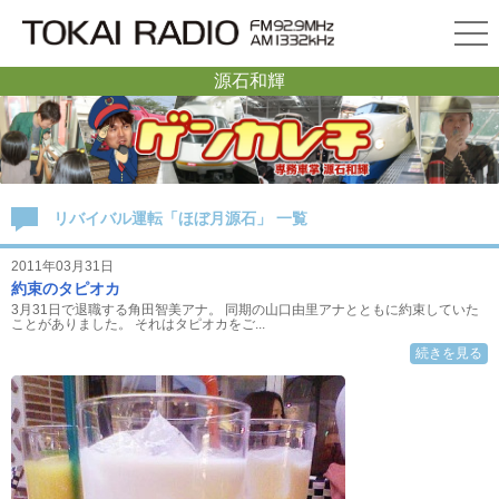
源石和輝
リバイバル運転「ほぼ月源石」 一覧
2011年03月31日
約束のタピオカ
3月31日で退職する角田智美アナ。 同期の山口由里アナとともに約束していた
ことがありました。 それはタピオカをご...
続きを見る