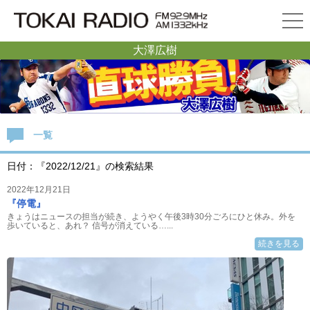
大澤広樹
一覧
日付：『2022/12/21』の検索結果
2022年12月21日
『停電』
きょうはニュースの担当が続き、ようやく午後3時30分ごろにひと休み。外を
歩いていると、あれ？ 信号が消えている…...
続きを見る