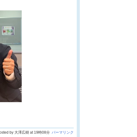
osted by 大澤広樹 at 19時08分
パーマリンク