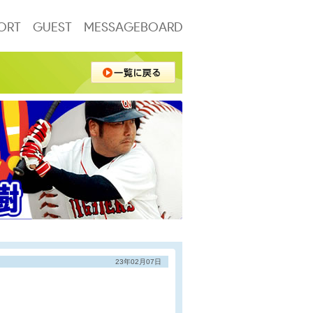
ORT
GUEST
MESSAGEBOARD
23年02月07日