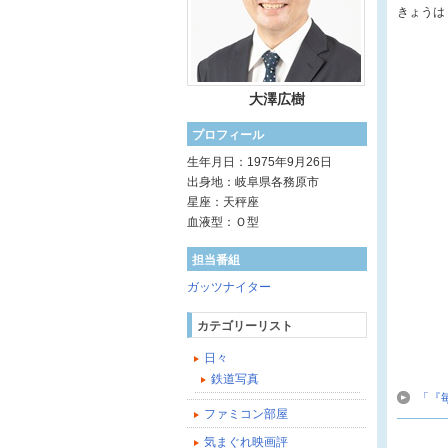
きょうは『
大澤広樹
プロフィール
生年月日：1975年9月26日
出身地：岐阜県各務原市
星座：天秤座
血液型：Ｏ型
担当番組
ガッツナイター
カテゴリーリスト
日々
鉄道写真
「『
ファミコン部屋
気まぐれ映画評