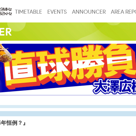
TIMETABLE
EVENTS
ANNOUNCER
AREA REP
毎年恒例？』