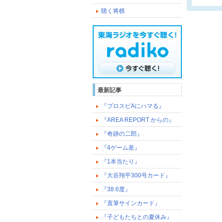
聴く将棋
最新記事
『プロスピAにハマる』
『AREA REPORT からの』
『奇跡の二郎』
『4ゲーム差』
『1本当たり』
『大谷翔平300号カード』
『38.6度』
『直筆サインカード』
『子どもたちとの夏休み』