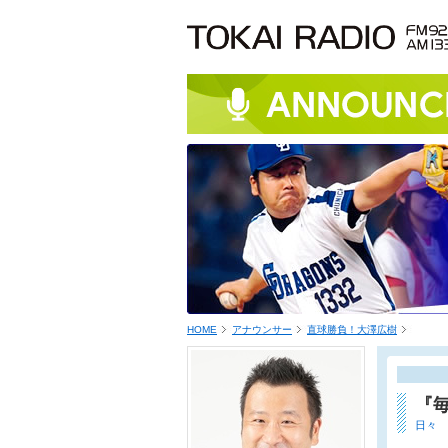
HOME
アナウンサー
直球勝負！大澤広樹
『
日々