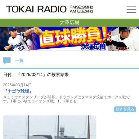
大澤広樹
一覧
日付：『2025/03/14』の検索結果
2025年03月14日
『ナゴヤ球場』
きょうウエスタンリーグが開幕。ドラゴンズはタマスタ筑後でホークス戦で
す。1軍は小牧でライオンズ戦。1、2軍とも...
続きを見る