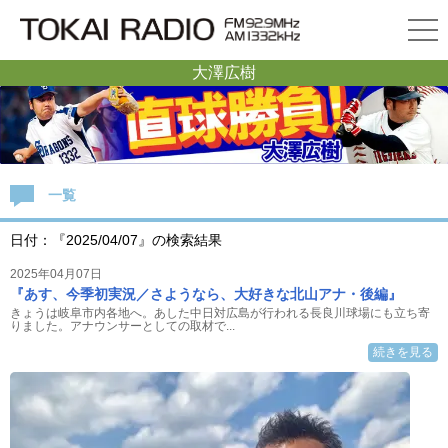
大澤広樹
一覧
日付：『2025/04/07』の検索結果
2025年04月07日
『あす、今季初実況／さようなら、大好きな北山アナ・後編』
きょうは岐阜市内各地へ。あした中日対広島が行われる長良川球場にも立ち寄
りました。アナウンサーとしての取材で...
続きを見る