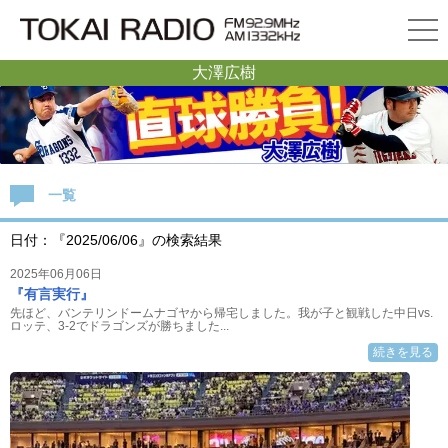
大澤広樹
一覧
日付：『2025/06/06』の検索結果
2025年06月06日
『有言実行』
先ほど、バンテリンドームナゴヤから帰宅しました。我が子と観戦した中日vs.
ロッテ、3-2でドラゴンズが勝ちました...
続きを見る