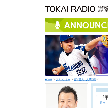
HOME
アナウンサー
直球勝負！大澤広樹
『
日々