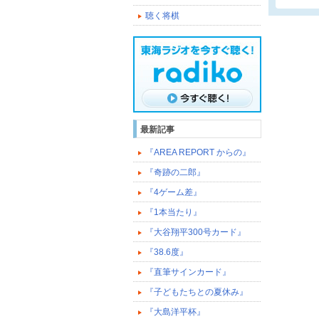
聴く将棋
最新記事
『AREA REPORT からの』
『奇跡の二郎』
『4ゲーム差』
『1本当たり』
『大谷翔平300号カード』
『38.6度』
『直筆サインカード』
『子どもたちとの夏休み』
『大島洋平杯』