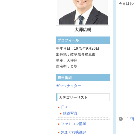
今日はお
大澤広樹
プロフィール
生年月日：1975年9月26日
出身地：岐阜県各務原市
星座：天秤座
血液型：Ｏ型
担当番組
ガッツナイター
カテゴリーリスト
日々
鉄道写真
「『
ファミコン部屋
気まぐれ映画評