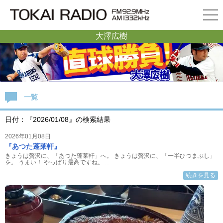
大澤広樹
一覧
日付：『2026/01/08』の検索結果
2026年01月08日
『あつた蓬莱軒』
きょうは贅沢に、「あつた蓬莱軒」へ。 きょうは贅沢に、「一半ひつまぶし」
を。 うまい！ やっぱり最高ですね。 ...
続きを見る